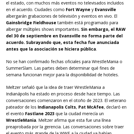
el estado, con muchos más eventos no televisados incluidos
en el acuerdo. Ciudades como
Fort Wayne
y
Evansville
albergarán grabaciones de televisión y eventos en vivo. El
Gainsbridge Fieldhouse
también está programado para
albergar múltiples shows importantes.
Sin embargo, el RAW
del 30 de septiembre en Evansville no forma parte del
acuerdo. Subrayando que, esta fecha fue anunciada
antes que la asociación se hiciera pública
.
No se han confirmado fechas oficiales para WrestleMania o
SummerSlam. Las partes deben determinar qué fines de
semana funcionan mejor para la disponibilidad de hoteles.
Meltzer señaló que la idea de traer WrestleMania a
Indianápolis ha estado en proceso desde hace tiempo. Las
conversaciones comenzaron en el otoño de 2023. El veterano
pateador de los
Indianapolis Colts
,
Pat McAfee
, declaró en
el evento
Fastlane 2023
que la ciudad merecía un
WrestleMania
. Meltzer afirma que esta fue una línea
preaprobada por la gerencia. Las conversaciones sobre traer
el evento más grande de la WWE a la ciudad ya habían