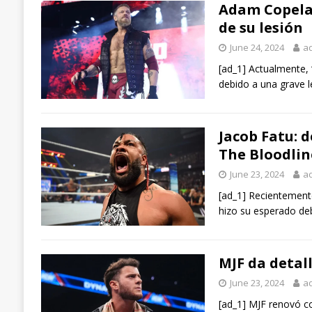
Adam Copelan
de su lesión
June 24, 2024
a
[ad_1] Actualmente,
debido a una grave 
Jacob Fatu: d
The Bloodlin
June 23, 2024
a
[ad_1] Recientement
hizo su esperado debu
MJF da detal
June 23, 2024
a
[ad_1] MJF renovó c