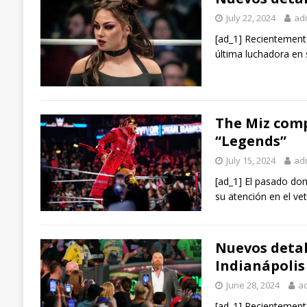
July 22, 2024
ad
[ad_1] Recientemente
última luchadora en s
The Miz comp
“Legends”
July 15, 2024
ad
[ad_1] El pasado do
su atención en el ve
Nuevos detal
Indianápolis
June 28, 2024
a
[ad_1] Recientement