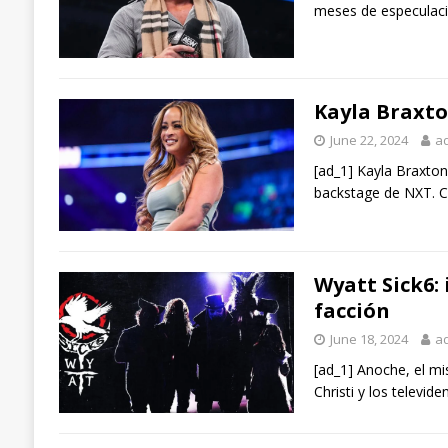
meses de especulaci
Kayla Braxto
June 22, 2024
a
[ad_1] Kayla Braxt
backstage de NXT. C
Wyatt Sick6: 
facción
June 18, 2024
a
[ad_1] Anoche, el mi
Christi y los televi