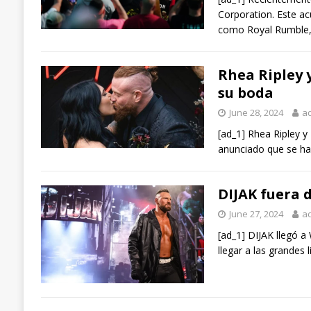
Corporation. Este a
como Royal Rumble
Rhea Ripley 
su boda
June 28, 2024
a
[ad_1] Rhea Ripley 
anunciado que se ha
DIJAK fuera 
June 27, 2024
a
[ad_1] DIJAK llegó 
llegar a las grandes