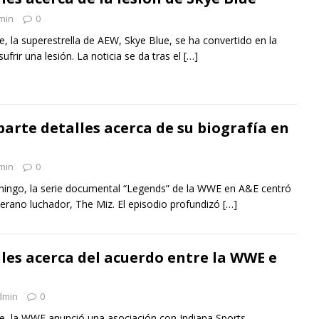
min
0
, la superestrella de AEW, Skye Blue, se ha convertido en la
ufrir una lesión. La noticia se da tras el
[…]
arte detalles acerca de su biografía en
min
0
mingo, la serie documental “Legends” de la WWE en A&E centró
terano luchador, The Miz. El episodio profundizó
[…]
les acerca del acuerdo entre la WWE e
dmin
0
e, la WWE anunció una asociación con Indiana Sports