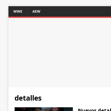
WWE
AEW
detalles
Nuevos detall