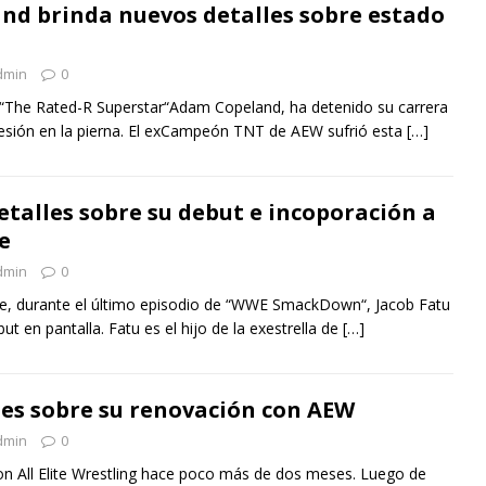
d brinda nuevos detalles sobre estado
dmin
0
 “The Rated-R Superstar“Adam Copeland, ha detenido su carrera
lesión en la pierna. El exCampeón TNT de AEW sufrió esta
[…]
etalles sobre su debut e incoporación a
e
dmin
0
e, durante el último episodio de “WWE SmackDown“, Jacob Fatu
t en pantalla. Fatu es el hijo de la exestrella de
[…]
les sobre su renovación con AEW
dmin
0
on All Elite Wrestling hace poco más de dos meses. Luego de