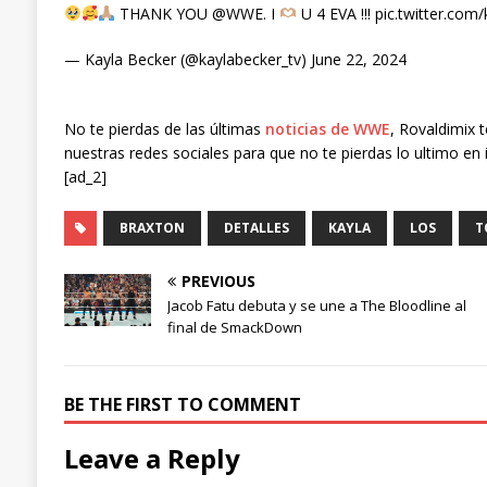
THANK YOU @WWE. I
U 4 EVA !!! pic.twitter.co
— Kayla Becker (@kaylabecker_tv) June 22, 2024
No te pierdas de las últimas
noticias de WWE
, Rovaldimix 
nuestras redes sociales para que no te pierdas lo ultimo en 
[ad_2]
BRAXTON
DETALLES
KAYLA
LOS
T
PREVIOUS
Jacob Fatu debuta y se une a The Bloodline al
final de SmackDown
BE THE FIRST TO COMMENT
Leave a Reply