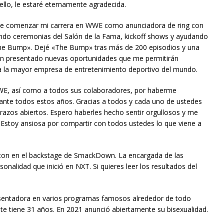
ello, le estaré eternamente agradecida.
d de comenzar mi carrera en WWE como anunciadora de ring con
ndo ceremonias del Salón de la Fama, kickoff shows y ayudando
he Bump». Dejé «The Bump» tras más de 200 episodios y una
an presentado nuevas oportunidades que me permitirán
ra la mayor empresa de entretenimiento deportivo del mundo.
WE, así como a todos sus colaboradores, por haberme
rante todos estos años. Gracias a todos y cada uno de ustedes
azos abiertos. Espero haberles hecho sentir orgullosos y me
Estoy ansiosa por compartir con todos ustedes lo que viene a
xton en el backstage de SmackDown. La encargada de las
onalidad que inició en NXT. Si quieres leer los resultados del
sentadora en varios programas famosos alrededor de todo
e tiene 31 años. En 2021 anunció abiertamente su bisexualidad.