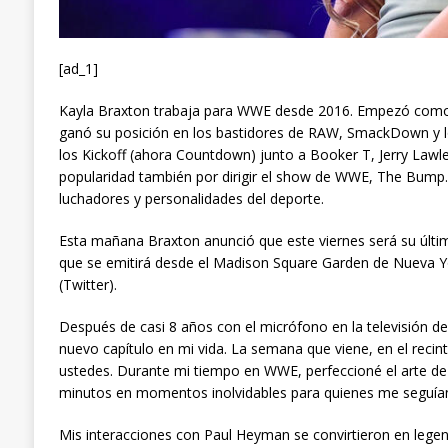
[ad_1]
Kayla Braxton trabaja para WWE desde 2016. Empezó como 
ganó su posición en los bastidores de RAW, SmackDown y lo
los Kickoff (ahora Countdown) junto a Booker T, Jerry Lawl
popularidad también por dirigir el show de WWE, The Bump.
luchadores y personalidades del deporte.
Esta mañana Braxton anunció que este viernes será su úl
que se emitirá desde el Madison Square Garden de Nueva Yor
(Twitter).
Después de casi 8 años con el micrófono en la televisión 
nuevo capítulo en mi vida. La semana que viene, en el rec
ustedes. Durante mi tiempo en WWE, perfeccioné el arte de 
minutos en momentos inolvidables para quienes me seguían
Mis interacciones con Paul Heyman se convirtieron en lege