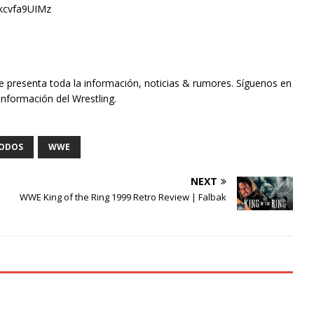
m/kcvfa9UIMz
te presenta toda la información, noticias & rumores. Síguenos en
información del Wrestling.
ODOS
WWE
NEXT
WWE King of the Ring 1999 Retro Review | Falbak