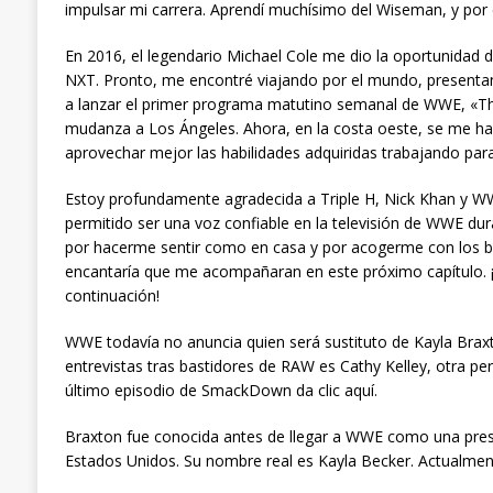
impulsar mi carrera. Aprendí muchísimo del Wiseman, y por 
En 2016, el legendario Michael Cole me dio la oportunida
NXT. Pronto, me encontré viajando por el mundo, presenta
a lanzar el primer programa matutino semanal de WWE, «T
mudanza a Los Ángeles. Ahora, en la costa oeste, se me h
aprovechar mejor las habilidades adquiridas trabajando pa
Estoy profundamente agradecida a Triple H, Nick Khan y W
permitido ser una voz confiable en la televisión de WWE du
por hacerme sentir como en casa y por acogerme con los br
encantaría que me acompañaran en este próximo capítulo. ¡
continuación!
WWE todavía no anuncia quien será sustituto de Kayla Bra
entrevistas tras bastidores de RAW es Cathy Kelley, otra pers
último episodio de SmackDown da clic aquí.
Braxton fue conocida antes de llegar a WWE como una pre
Estados Unidos. Su nombre real es Kayla Becker. Actualment