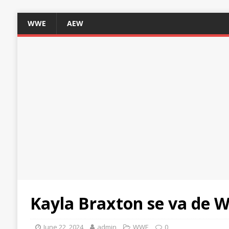
WWE
AEW
Kayla Braxton se va de W
June 22, 2024
admin
WWE
0