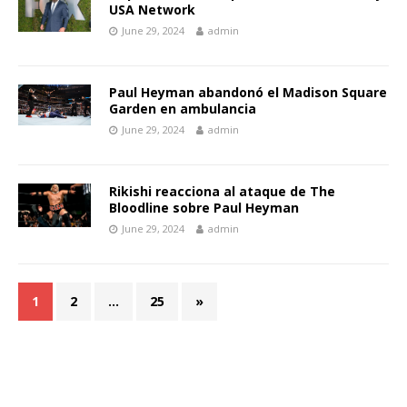
USA Network
June 29, 2024
admin
Paul Heyman abandonó el Madison Square
Garden en ambulancia
June 29, 2024
admin
Rikishi reacciona al ataque de The
Bloodline sobre Paul Heyman
June 29, 2024
admin
1
2
…
25
»