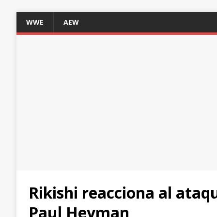
WWE
AEW
Rikishi reacciona al ataq
Paul Heyman