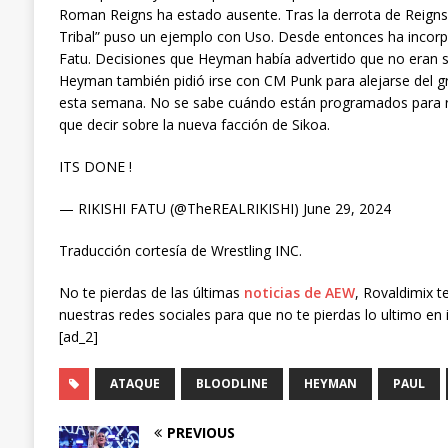
Roman Reigns ha estado ausente. Tras la derrota de Reign
Tribal” puso un ejemplo con Uso. Desde entonces ha inco
Fatu. Decisiones que Heyman había advertido que no eran
Heyman también pidió irse con CM Punk para alejarse del gru
esta semana. No se sabe cuándo están programados para r
que decir sobre la nueva facción de Sikoa.
ITS DONE !
— RIKISHI FATU (@TheREALRIKISHI) June 29, 2024
Traducción cortesía de Wrestling INC.
No te pierdas de las últimas
noticias de AEW
, Rovaldimix t
nuestras redes sociales para que no te pierdas lo ultimo en 
[ad_2]
ATAQUE
BLOODLINE
HEYMAN
PAUL
PREVIOUS