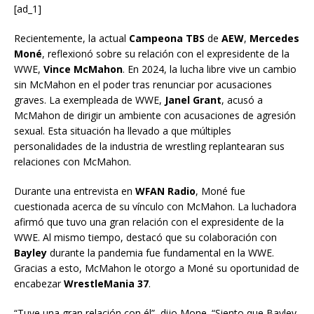
[ad_1]
Recientemente, la actual
Campeona TBS
de
AEW
,
Mercedes
Moné
, reflexionó sobre su relación con el expresidente de la
WWE,
Vince McMahon
. En 2024, la lucha libre vive un cambio
sin McMahon en el poder tras renunciar por acusaciones
graves. La exempleada de WWE,
Janel Grant
, acusó a
McMahon de dirigir un ambiente con acusaciones de agresión
sexual. Esta situación ha llevado a que múltiples
personalidades de la industria de wrestling replantearan sus
relaciones con McMahon.
Durante una entrevista en
WFAN Radio
, Moné fue
cuestionada acerca de su vínculo con McMahon. La luchadora
afirmó que tuvo una gran relación con el expresidente de la
WWE. Al mismo tiempo, destacó que su colaboración con
Bayley
durante la pandemia fue fundamental en la WWE.
Gracias a esto, McMahon le otorgo a Moné su oportunidad de
encabezar
WrestleMania 37
.
“Tuve una gran relación con él”, dijo Mone. “Siento que Bayley