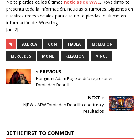
No te pierdas de las últimas
noticias de WWE
, Rovaldimix te
presenta toda la información, noticias & rumores. Síguenos en
nuestras redes sociales para que no te pierdas lo ultimo en
información del Wrestling.
[ad_2]
ACERCA
CON
HABLA
MCMAHON
MERCEDES
MONE
RELACIÓN
VINCE
PREVIOUS
Hangman Adam Page podría regresar en
Forbidden Door III
NEXT
NJPW x AEW Forbidden Door III: cobertura y
resultados
BE THE FIRST TO COMMENT