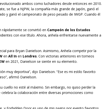
evolucionado ambos como luchadores desde entonces en 2010.
ate, se fue a NJPW, la compañía más grande de Japón, ganó el
sado y ganó el campeonato de peso pesado de IWGP. Cuando él
n rápidamente se convirtió en
Campeón de los Estados
ientes con ese título. Ahora, anhela enfrentarse nuevamente a
ial para Bryan Danielson. Asimismo, Anhela competir por la
EW
en
All In
en
Londres
. Con victorias anteriores en torneos
AEW
en 2021, Danielson se siente en su elemento.
n muy deportiva”, dijo Danielson. “Ese es mi estilo favorito
eso”, afirmó Danielson.
 cuello no esté al máximo. Sin embargo, no quiso perder la
e celebra la colaboración entre diversas promociones como
e, y Forbidden Door es uno de mis pagos por evento favoritos.