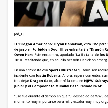
[ad_1]
El
“Dragón Americano” Bryan Danielson
, está listo par
de junio en
Forbidden Door III
, se enfrentará a
“Dragón R
Owen Hart
. Este encuentro, apodado “
La Batalla de los
2010. Resaltando que, en aquella ocasión Danielson emergió
En una entrevista con
Sports Illustrated
, Danielson recor
incidente con
Justin Roberts
. Ahora, espera con entusias
tras dejar
Dragon Gate
, alcanzó la cima en
NJPW
.
Subraya
junior y el Campeonato Mundial Peso Pesado IWGP
.
“Eso fue durante el tiempo en que fui despedido de WWE de
momento muy importante para mí, y estaba muy, muy orgul