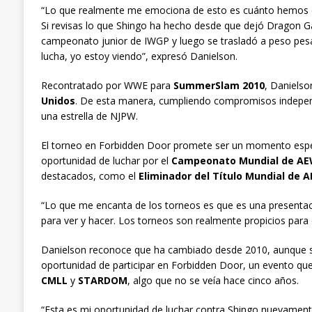
“Lo que realmente me emociona de esto es cuánto hemos 
Si revisas lo que Shingo ha hecho desde que dejó Dragon G
campeonato junior de IWGP y luego se trasladó a peso pe
lucha, yo estoy viendo”, expresó Danielson.
Recontratado por WWE para
SummerSlam 2010
, Danielso
Unidos
. De esta manera, cumpliendo compromisos independ
una estrella de NJPW.
El torneo en Forbidden Door promete ser un momento espec
oportunidad de luchar por el
Campeonato Mundial de A
destacados, como el
Eliminador del Título Mundial de 
“Lo que me encanta de los torneos es que es una presentació
para ver y hacer. Los torneos son realmente propicios para 
Danielson reconoce que ha cambiado desde 2010, aunque su
oportunidad de participar en Forbidden Door, un evento qu
CMLL
y
STARDOM
, algo que no se veía hace cinco años.
“Esta es mi oportunidad de luchar contra Shingo nuevament