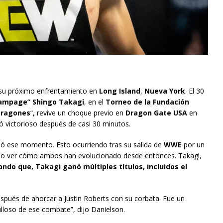
a su próximo enfrentamiento en
Long Island
,
Nueva York
. El 30
ampage” Shingo Takagi
, en el
Torneo de la Fundación
 Dragones
“, revive un choque previo en
Dragon Gate USA
en
 victorioso después de casi 30 minutos.
dó ese momento. Esto ocurriendo tras su salida de
WWE
por un
mo ver cómo ambos han evolucionado desde entonces. Takagi,
ndo que, Takagi ganó múltiples títulos, incluidos el
spués de ahorcar a Justin Roberts con su corbata. Fue un
loso de ese combate”, dijo Danielson.