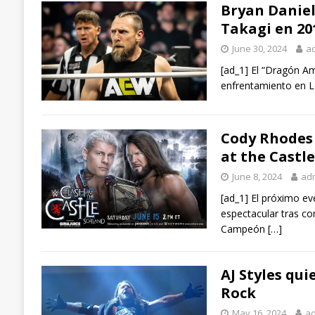
Bryan Danie
Takagi en 20
June 30, 2024
a
[ad_1] El “Dragón Am
enfrentamiento en Lo
Cody Rhodes 
at the Castle
June 8, 2024
ad
[ad_1] El próximo ev
espectacular tras c
Campeón
[…]
AJ Styles qu
Rock
May 16, 2024
a