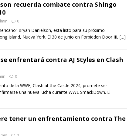
lson recuerda combate contra Shingo
10
dmin
0
ericano” Bryan Danielson, está listo para su próximo
ng Island, Nueva York. El 30 de junio en Forbidden Door III,
[…]
se enfrentará contra AJ Styles en Clash
min
0
ento de la WWE, Clash at the Castle 2024, promete ser
onfirmarse una nueva lucha durante WWE SmackDown. El
iere tener un enfrentamiento contra The
dmin
0