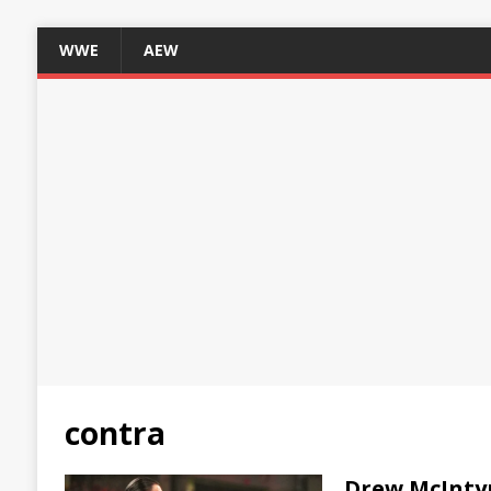
WWE
AEW
contra
Drew McIntyr