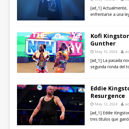
[ad_1] Actualmente, 
enfrentarse a una l
Kofi Kingsto
Gunther
May 15, 2024
a
[ad_1] La pasada no
segunda ronda del t
Eddie Kingst
Resurgence
May 12, 2024
a
[ad_1] Eddie Kingsto
tres títulos que gan