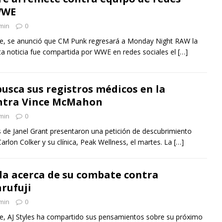
WWE
min
0
e, se anunció que CM Punk regresará a Monday Night RAW la
a noticia fue compartida por WWE en redes sociales el
[…]
busca sus registros médicos en la
tra Vince McMahon
min
0
 de Janel Grant presentaron una petición de descubrimiento
Carlon Colker y su clínica, Peak Wellness, el martes. La
[…]
bla acerca de su combate contra
rufuji
min
0
e, AJ Styles ha compartido sus pensamientos sobre su próximo