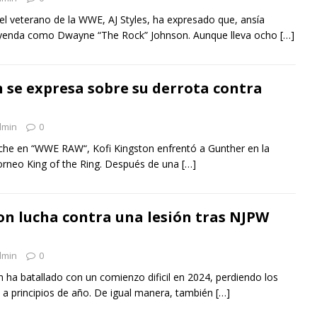
el veterano de la WWE, AJ Styles, ha expresado que, ansía
eyenda como Dwayne “The Rock” Johnson. Aunque lleva ocho
[…]
n se expresa sobre su derrota contra
dmin
0
che en “WWE RAW“, Kofi Kingston enfrentó a Gunther en la
orneo King of the Ring. Después de una
[…]
on lucha contra una lesión tras NJPW
dmin
0
n ha batallado con un comienzo dificil en 2024, perdiendo los
ó a principios de año. De igual manera, también
[…]