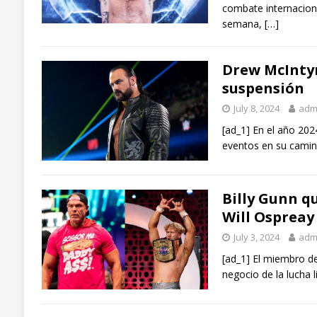
combate internacion
semana,
[…]
Drew McIntyr
suspensión
July 8, 2024
adm
[ad_1] En el año 20
eventos en su cami
Billy Gunn q
Will Ospreay
July 3, 2024
adm
[ad_1] El miembro de
negocio de la lucha 