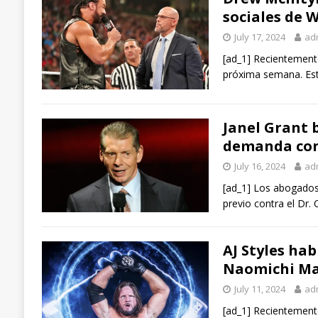
sociales de 
July 17, 2024
ad
[ad_1] Recientement
próxima semana. Est
Janel Grant 
demanda con
July 16, 2024
ad
[ad_1] Los abogados
previo contra el Dr. 
AJ Styles ha
Naomichi Ma
July 11, 2024
ad
[ad_1] Recientement