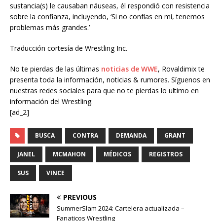
sustancia(s) le causaban náuseas, él respondió con resistencia
sobre la confianza, incluyendo, ‘Si no confías en mí, tenemos
problemas más grandes.’
Traducción cortesía de Wrestling Inc.
No te pierdas de las últimas
noticias de WWE
, Rovaldimix te
presenta toda la información, noticias & rumores. Síguenos en
nuestras redes sociales para que no te pierdas lo ultimo en
información del Wrestling.
[ad_2]
BUSCA
CONTRA
DEMANDA
GRANT
JANEL
MCMAHON
MÉDICOS
REGISTROS
SUS
VINCE
PREVIOUS
SummerSlam 2024: Cartelera actualizada –
Fanaticos Wrestling