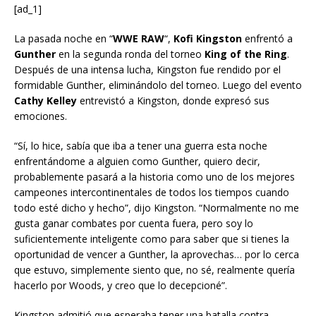
[ad_1]
La pasada noche en “
WWE RAW
“,
Kofi Kingston
enfrentó a
Gunther
en la segunda ronda del torneo
King of the Ring
.
Después de una intensa lucha, Kingston fue rendido por el
formidable Gunther, eliminándolo del torneo. Luego del evento
Cathy Kelley
entrevistó a Kingston, donde expresó sus
emociones.
“Sí, lo hice, sabía que iba a tener una guerra esta noche
enfrentándome a alguien como Gunther, quiero decir,
probablemente pasará a la historia como uno de los mejores
campeones intercontinentales de todos los tiempos cuando
todo esté dicho y hecho”, dijo Kingston. “Normalmente no me
gusta ganar combates por cuenta fuera, pero soy lo
suficientemente inteligente como para saber que si tienes la
oportunidad de vencer a Gunther, la aprovechas… por lo cerca
que estuvo, simplemente siento que, no sé, realmente quería
hacerlo por Woods, y creo que lo decepcioné”.
Kingston admitió que esperaba tener una batalla contra