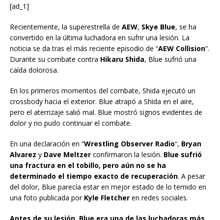
[ad_1]
Recientemente, la superestrella de
AEW
,
Skye Blue
, se ha
convertido en la última luchadora en sufrir una lesión. La
noticia se da tras el más reciente episodio de “
AEW Collision
“.
Durante su combate contra
Hikaru Shida
, Blue sufrió una
caída dolorosa.
En los primeros momentos del combate, Shida ejecutó un
crossbody hacia el exterior. Blue atrapó a Shida en el aire,
pero el aterrizaje salió mal. Blue mostró signos evidentes de
dolor y no pudo continuar el combate.
En una declaración en “
Wrestling Observer Radio
“,
Bryan
Alvarez
y
Dave Meltzer
confirmaron la lesión.
Blue sufrió
una fractura en el tobillo, pero aún no se ha
determinado el tiempo exacto de recuperación
. A pesar
del dolor, Blue parecía estar en mejor estado de lo temido en
una foto publicada por
Kyle Fletcher
en redes sociales.
Antes de su lesión, Blue era una de las luchadoras más