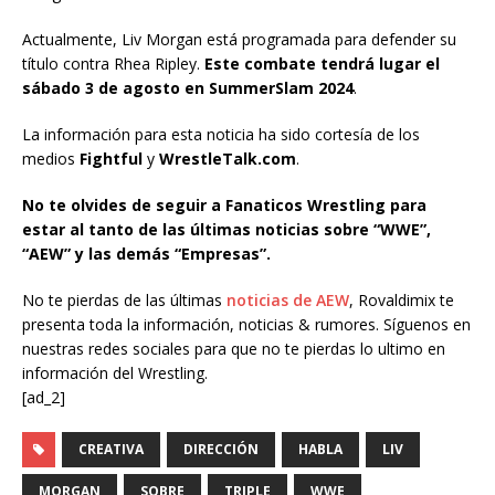
Actualmente, Liv Morgan está programada para defender su
título contra Rhea Ripley.
Este combate tendrá lugar el
sábado 3 de agosto en SummerSlam 2024
.
La información para esta noticia ha sido cortesía de los
medios
Fightful
y
WrestleTalk.com
.
No te olvides de seguir a Fanaticos Wrestling para
estar al tanto de las últimas noticias sobre “WWE”,
“AEW” y las demás “Empresas”.
No te pierdas de las últimas
noticias de AEW
, Rovaldimix te
presenta toda la información, noticias & rumores. Síguenos en
nuestras redes sociales para que no te pierdas lo ultimo en
información del Wrestling.
[ad_2]
CREATIVA
DIRECCIÓN
HABLA
LIV
MORGAN
SOBRE
TRIPLE
WWE