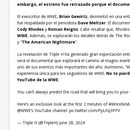
embargo, el estreno fue retrasado porque el docume
El exescritor de WWE,
Brian Gewirtz
, desmintió en una ent
fue respaldada por el periodista
Dave Meltzer
. El document
Cody Rhodes
y
Roman Reigns
. Cabe resaltar que, Rhodes
WWE
. Además, se explorarán los detalles detrás de The Ro
y “
The American Nightmare
“.
La revelación de Triple H ha generado gran expectación entre
será el documental que explorará el camino al magno even
uno de sus eventos más importantes del año. Asimismo, “Wr
experiencia única para los seguidores de WWE.
No te pierd
YouTube de la WWE
.
You can’t always predict the road that will bring you to your 
Here’s an exclusive look at the first 2 minutes of #WrestleM
@WWE’s YouTube channel. pic.twitter.com/PyLrtq3PFV
— Triple H (@TripleH) June 28, 2024