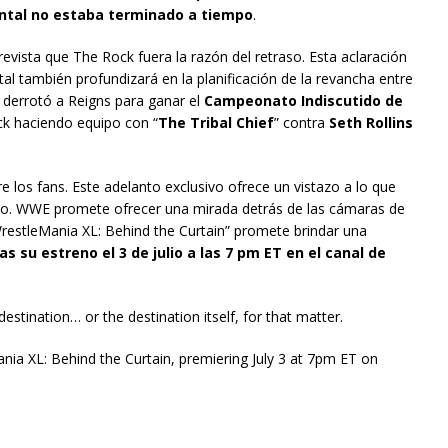
ntal no estaba terminado a tiempo
.
revista que The Rock fuera la razón del retraso. Esta aclaración
al también profundizará en la planificación de la revancha entre
 derrotó a Reigns para ganar el
Campeonato Indiscutido de
ck haciendo equipo con “
The Tribal Chief
” contra
Seth Rollins
 los fans. Este adelanto exclusivo ofrece un vistazo a lo que
to. WWE promete ofrecer una mirada detrás de las cámaras de
estleMania XL: Behind the Curtain” promete brindar una
as su estreno el 3 de julio a las 7 pm ET en el canal de
destination… or the destination itself, for that matter.
ania XL: Behind the Curtain, premiering July 3 at 7pm ET on