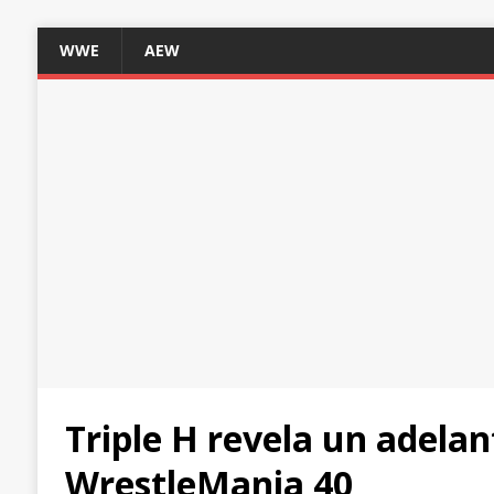
WWE
AEW
Triple H revela un adela
WrestleMania 40