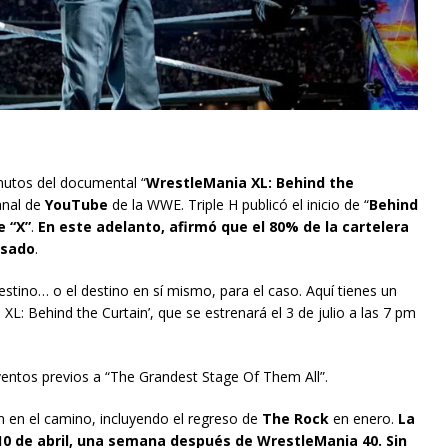
nutos del documental “
WrestleMania XL: Behind the
canal de
YouTube
de la WWE. Triple H publicó el inicio de “
Behind
e “X”
.
En este adelanto, afirmó que el 80% de la cartelera
asado
.
estino… o el destino en sí mismo, para el caso. Aquí tienes un
XL: Behind the Curtain’, que se estrenará el 3 de julio a las 7 pm
entos previos a “The Grandest Stage Of Them All”.
 en el camino, incluyendo el regreso de
The Rock
en enero.
La
10 de abril, una semana después de WrestleMania 40. Sin