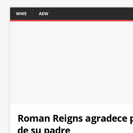
WWE
AEW
Roman Reigns agradece p
de su padre