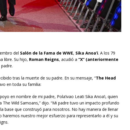
miembro del
Salón de la Fama de WWE
,
Sika Anoa’i
. A los 79
 libre. Su hijo,
Roman Reigns
, acudió a
“X” (anteriormente
 padre.
cibido tras la muerte de su padre. En su mensaje, “
The Head
vo en toda su familia:
poyo en nombre de mi padre, Pola’ivao Leati Sika Anoa’i, quien
a The Wild Samoans,” dijo. “Mi padre tuvo un impacto profundo
la base que construyó para nosotros. No hay manera de llenar
yo haremos nuestro mejor esfuerzo para representarlo a él y su
igns.