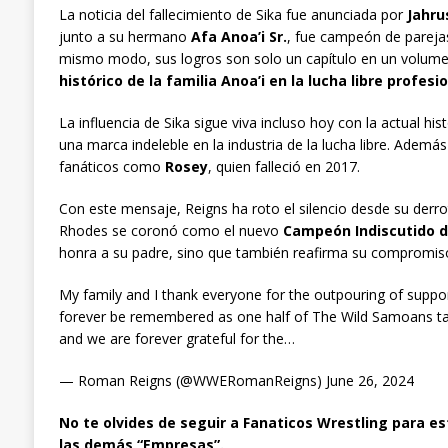
La noticia del fallecimiento de Sika fue anunciada por
Jahru
junto a su hermano
Afa Anoa’i Sr.
, fue campeón de parej
mismo modo, sus logros son solo un capítulo en un volu
histórico de la familia Anoa’i en la lucha libre profesi
La influencia de Sika sigue viva incluso hoy con la actual his
una marca indeleble en la industria de la lucha libre. Ademá
fanáticos como
Rosey
, quien falleció en 2017.
Con este mensaje, Reigns ha roto el silencio desde su derr
Rhodes se coronó como el nuevo
Campeón Indiscutido 
honra a su padre, sino que también reafirma su compromiso 
My family and I thank everyone for the outpouring of support
forever be remembered as one half of The Wild Samoans ta
and we are forever grateful for the…
— Roman Reigns (@WWERomanReigns) June 26, 2024
N
o te olvides de seguir a Fanaticos Wrestling para es
las demás “Empresas”.