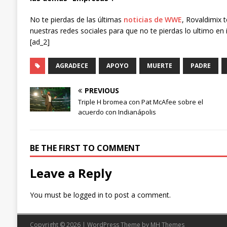
No te pierdas de las últimas
noticias de WWE
, Rovaldimix 
nuestras redes sociales para que no te pierdas lo ultimo en 
[ad_2]
AGRADECE
APOYO
MUERTE
PADRE
PREVIOUS
Triple H bromea con Pat McAfee sobre el
acuerdo con Indianápolis
BE THE FIRST TO COMMENT
Leave a Reply
You must be
logged in
to post a comment.
Copyright © 2026 | WordPress Theme by
MH Themes