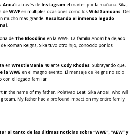
s Anoa’i
a través de
Instagram
el martes por la mañana. Sika,
as de
WWF
en múltiples ocasiones como los
Wild Samoans
. Del
men mucho más grande.
Resaltando el inmenso legado
onal
.
toria de
The Bloodline
en la WWE. La familia Anoa’i ha dejado
s de Roman Reigns, Sika tuvo otro hijo, conocido por los
ota en
WrestleMania 40
ante
Cody Rhodes
. Subrayando que,
de la WWE
en el magno evento. El mensaje de Reigns no solo
con el legado familiar.
 in the name of my father, Pola’ivao Leati Sika Anoa’i, who will
g team. My father had a profound impact on my entire family
tar al tanto de las últimas noticias sobre “WWE”, “AEW” y