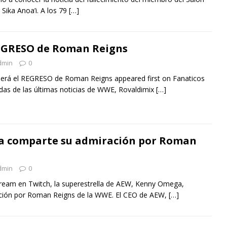
Sika Anoa’i. A los 79
[…]
REGRESO de Roman Reigns
dmin
0
 será el REGRESO de Roman Reigns appeared first on Fanaticos
rdas de las últimas noticias de WWE, Rovaldimix
[…]
 comparte su admiración por Roman
dmin
0
tream en Twitch, la superestrella de AEW, Kenny Omega,
ción por Roman Reigns de la WWE. El CEO de AEW,
[…]