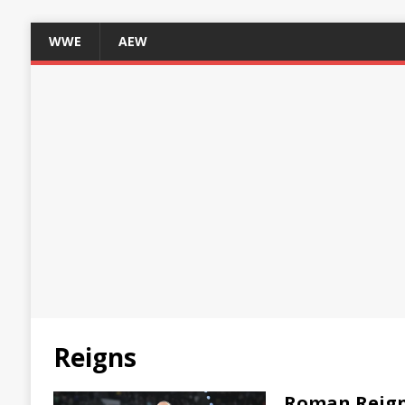
WWE
AEW
Reigns
Roman Reigns