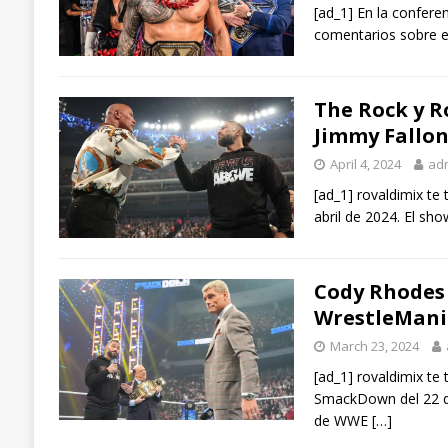
[ad_1] En la confer
comentarios sobre el
The Rock y R
Jimmy Fallo
April 4, 2024
ad
[ad_1] rovaldimix te
abril de 2024. El s
Cody Rhodes
WrestleMani
March 23, 2024
[ad_1] rovaldimix te
SmackDown del 22 de
de WWE
[…]