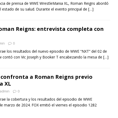
encia de prensa de WWE WrestleMania XL, Roman Reigns abordó
 estado de su salud. Durante el evento principal de
[…]
oman Reigns: entrevista completa con
n
min
0
 trae los resultados del nuevo episodio de WWE “NXT” del 02 de
how contó con Vic Joseph y Booker T encabezando la mesa de
[…]
 confronta a Roman Reigns previo
a XL
admin
0
 trae la cobertura y los resultados del episodio de WWE
 marzo de 2024. FOX emitió el viernes el episodio 1282