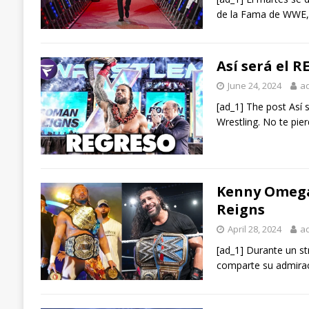
de la Fama de WWE, 
Así será el 
June 24, 2024
a
[ad_1] The post Así
Wrestling. No te pie
Kenny Omega
Reigns
April 28, 2024
a
[ad_1] Durante un s
comparte su admira