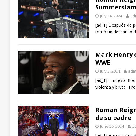
Summersla
July 14, 2024
ad
[ad_1] Después de p
tomó un descanso de
Mark Henry c
WWE
July 3, 2024
adm
[ad_1] El nuevo Blo
violenta y brutal. P
Roman Reigns
de su padre
June 26, 2024
a
[ad_1] El martes se d