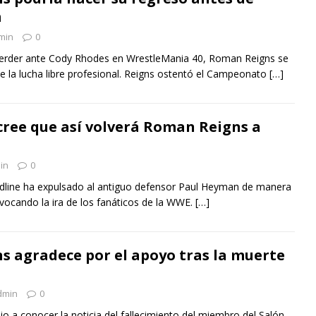
m
min
0
erder ante Cody Rhodes en WrestleMania 40, Roman Reigns se
 la lucha libre profesional. Reigns ostentó el Campeonato
[…]
ree que así volverá Roman Reigns a
in
0
odline ha expulsado al antiguo defensor Paul Heyman de manera
rovocando la ira de los fanáticos de la WWE.
[…]
 agradece por el apoyo tras la muerte
dmin
0
io a conocer la noticia del fallecimiento del miembro del Salón