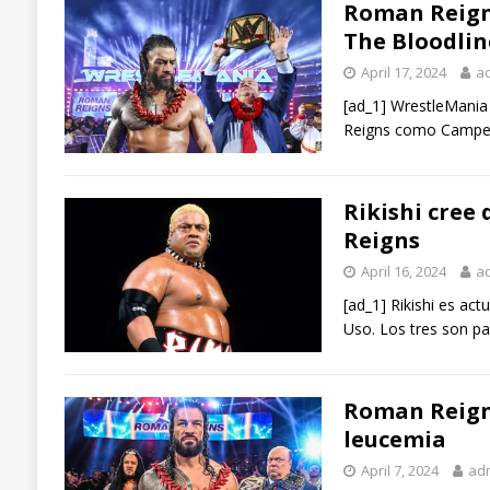
Roman Reigns
The Bloodlin
April 17, 2024
a
[ad_1] WrestleMania
Reigns como Campeó
Rikishi cree
Reigns
April 16, 2024
a
[ad_1] Rikishi es ac
Uso. Los tres son p
Roman Reigns
leucemia
April 7, 2024
ad