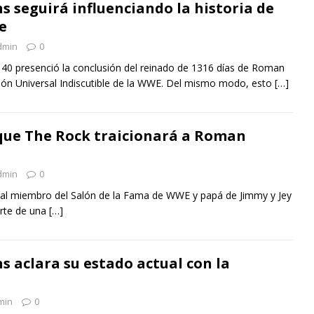
 seguirá influenciando la historia de
e
dmin
0
 40 presenció la conclusión del reinado de 1316 días de Roman
n Universal Indiscutible de la WWE. Del mismo modo, esto
[…]
 que The Rock traicionará a Roman
dmin
0
tual miembro del Salón de la Fama de WWE y papá de Jimmy y Jey
arte de una
[…]
 aclara su estado actual con la
min
0