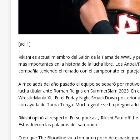
[ad_1]
Rikishi es actual miembro del Salón de la Fama de WWE y pa
más importantes en la historia de la lucha libre, Los Anoa’i/
compañía teniendo el reinado con el campeonato en parejas 
A mediados del año pasado el equipo se separó por motivo d
lucha titular ante Roman Reigns en SummerSlam 2023. En e
WrestleMania XL. En el Friday Night SmackDown posterior a
con ayuda de Tama Tonga. Mucha gente se ha preguntado si es
Rikishi opinó al respecto. En su podcast, Rikishi Fatu off th
Estas fueron las palabras del samoano.
Creo que The Bloodline va a tomar un poco de espacio po