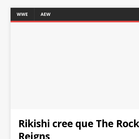
WWE
AEW
Rikishi cree que The Roc
Reigns