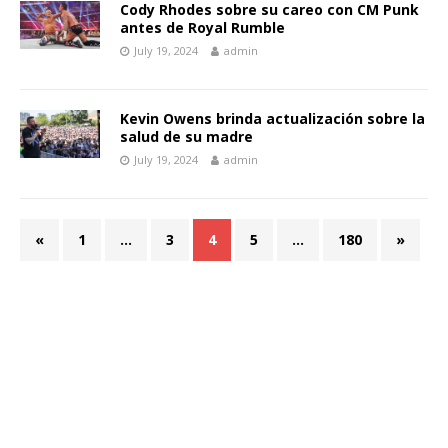
Cody Rhodes sobre su careo con CM Punk
antes de Royal Rumble
July 19, 2024
admin
Kevin Owens brinda actualización sobre la
salud de su madre
July 19, 2024
admin
«
1
…
3
4
5
…
180
»