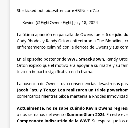
She kicked out. pic.twitter.com/HBINnsm7cb
— Kevinn (@FightOwensFight) July 18, 2024
La última aparición en pantalla de Owens fue el 6 de julio
Cody Rhodes y Randy Orton enfrentaron a The Bloodline, c
enfrentamiento culminó con la derrota de Owens y sus co
En el episodio posterior de
WWE SmackDown
, Randy Orto
Orton explicó que el motivo era apoyar a su madre y su fami
tuvo un impacto significativo en la trama.
La ausencia de Owens tuvo consecuencias desastrosas par
Jacob Fatu y Tonga Loa realizaron un triple powerbo
comentarios mientras Sikoa mantenía a Rhodes inmovilizado 
Actualmente, no se sabe cuándo Kevin Owens regres
a dos semanas del evento
SummerSlam 2024
. En este ev
Campeonato Indiscutido de la WWE
. Se espera que los 