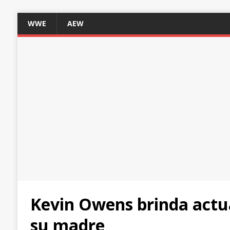
WWE
AEW
Kevin Owens brinda actua
su madre