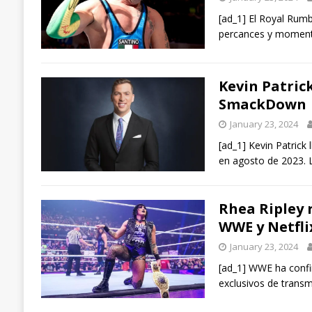
[ad_1] El Royal Rum
percances y momento
Kevin Patric
SmackDown
January 23, 2024
[ad_1] Kevin Patric
en agosto de 2023.
Rhea Ripley 
WWE y Netfli
January 23, 2024
[ad_1] WWE ha confi
exclusivos de trans