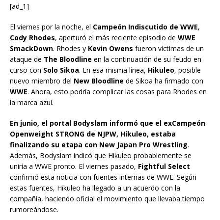
[ad_1]
El viernes por la noche, el
Campeón Indiscutido de WWE
,
Cody Rhodes
, aperturó el más reciente episodio de
WWE
SmackDown
. Rhodes y
Kevin Owens
fueron víctimas de un
ataque de
The Bloodline
en la continuación de su feudo en
curso con
Solo Sikoa
. En esa misma línea,
Hikuleo
, posible
nuevo miembro del
New Bloodline
de Sikoa ha firmado con
WWE
. Ahora, esto podría complicar las cosas para Rhodes en
la marca azul.
En junio, el portal Bodyslam informó que el exCampeón
Openweight STRONG de NJPW, Hikuleo, estaba
finalizando su etapa con New Japan Pro Wrestling
.
Además, Bodyslam indicó que Hikuleo probablemente se
uniría a WWE pronto. El viernes pasado,
Fightful Select
confirmó esta noticia con fuentes internas de WWE. Según
estas fuentes, Hikuleo ha llegado a un acuerdo con la
compañía, haciendo oficial el movimiento que llevaba tiempo
rumoreándose.