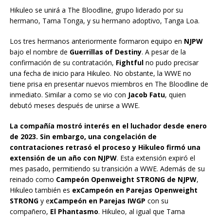
Hikuleo se unirá a The Bloodline, grupo liderado por su
hermano, Tama Tonga, y su hermano adoptivo, Tanga Loa.
Los tres hermanos anteriormente formaron equipo en
NJPW
bajo el nombre de
Guerrillas of Destiny
. A pesar de la
confirmación de su contratación,
Fightful
no pudo precisar
una fecha de inicio para Hikuleo. No obstante, la WWE no
tiene prisa en presentar nuevos miembros en The Bloodline de
inmediato. Similar a como se vio con
Jacob Fatu
, quien
debutó meses después de unirse a WWE.
La compañía mostró interés en el luchador desde enero
de 2023. Sin embargo, una congelación de
contrataciones retrasó el proceso y Hikuleo firmó una
extensión de un año con NJPW
. Esta extensión expiró el
mes pasado, permitiendo su transición a WWE. Además de su
reinado como
Campeón Openweight STRONG de NJPW
,
Hikuleo también es
exCampeón en Parejas Openweight
STRONG
y e
xCampeón en Parejas IWGP
con su
compañero,
El Phantasmo
. Hikuleo, al igual que Tama