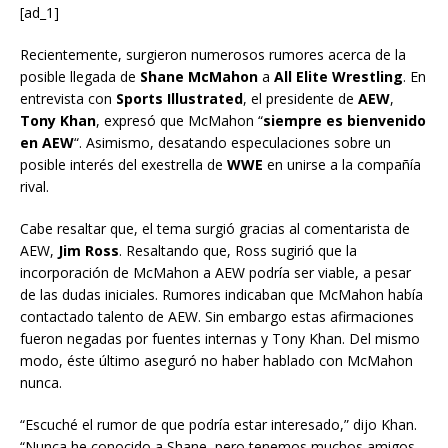
[ad_1]
Recientemente, surgieron numerosos rumores acerca de la
posible llegada de
Shane McMahon
a
All Elite Wrestling
. En
entrevista con
Sports Illustrated
, el presidente de
AEW
,
Tony Khan
, expresó que McMahon “
siempre es bienvenido
en AEW
“. Asimismo, desatando especulaciones sobre un
posible interés del exestrella de
WWE
en unirse a la compañía
rival.
Cabe resaltar que, el tema surgió gracias al comentarista de
AEW,
Jim Ross
. Resaltando que, Ross sugirió que la
incorporación de McMahon a AEW podría ser viable, a pesar
de las dudas iniciales. Rumores indicaban que McMahon había
contactado talento de AEW. Sin embargo estas afirmaciones
fueron negadas por fuentes internas y Tony Khan. Del mismo
modo, éste último aseguró no haber hablado con McMahon
nunca.
“Escuché el rumor de que podría estar interesado,” dijo Khan.
“Nunca he conocido a Shane, pero tenemos muchos amigos