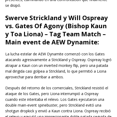
se disipó.
Swerve Strickland y Will Ospreay
vs. Gates Of Agony (Bishop Kaun
y Toa Liona) – Tag Team Match –
Main event de AEW Dynamite:
La lucha estelar de AEW Dynamite comenzó con los Gates
atacando agresivamente a Strickland y Ospreay. Ospreay logró
atrapar a Kaun con un inverted monkey flip, pero una patada
mal dirigida casi golpea a Strickland, lo que permitió a Liona
aprovechar para derribar a ambos.
Después del retorno de los comerciales, Strickland resistió el
ataque de los Gates, pero Liona interrumpió a Ospreay
cuando este intentaba el relevo. Los Gates ejecutaron una
double main-event spinebuster, pero Strickland evitó una
shotgun dropkick y envió a Kaun contra Liona. Ospreay recibió
el relevo y ejecutó una impresionante doble patada seguida de