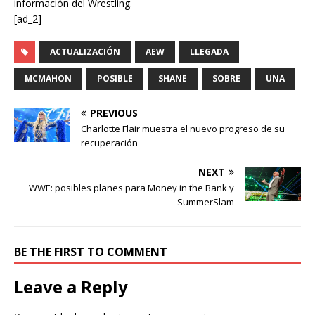
información del Wrestling.
[ad_2]
ACTUALIZACIÓN
AEW
LLEGADA
MCMAHON
POSIBLE
SHANE
SOBRE
UNA
PREVIOUS
Charlotte Flair muestra el nuevo progreso de su
recuperación
NEXT
WWE: posibles planes para Money in the Bank y
SummerSlam
BE THE FIRST TO COMMENT
Leave a Reply