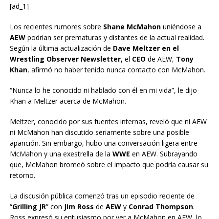
[ad_1]
Los recientes rumores sobre
Shane McMahon
uniéndose a
AEW
podrían ser prematuras y distantes de la actual realidad.
Según la última actualización de
Dave Meltzer en el
Wrestling Observer Newsletter,
el
CEO
de AEW,
Tony
Khan
, afirmó no haber tenido nunca contacto con McMahon.
“Nunca lo he conocido ni hablado con él en mi vida”, le dijo
Khan a Meltzer acerca de McMahon.
Meltzer, conocido por sus fuentes internas, reveló que ni AEW
ni McMahon han discutido seriamente sobre una posible
aparición. Sin embargo, hubo una conversación ligera entre
McMahon y una exestrella de la
WWE
en AEW. Subrayando
que, McMahon bromeó sobre el impacto que podría causar su
retorno.
La discusión pública comenzó tras un episodio reciente de
“
Grilling JR
” con
Jim Ross
de
AEW
y
Conrad Thompson
.
Ross expresó su entusiasmo por ver a McMahon en AEW, lo