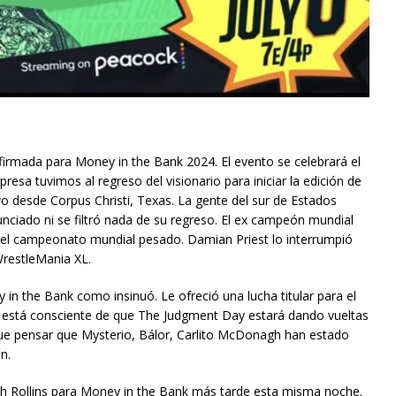
onfirmada para Money in the Bank 2024. El evento se celebrará el
sa tuvimos al regreso del visionario para iniciar la edición de
 desde Corpus Christi, Texas. La gente del sur de Estados
unciado ni se filtró nada de su regreso. El ex campeón mundial
e el campeonato mundial pesado. Damian Priest lo interrumpió
WrestleMania XL.
 in the Bank como insinuó. Le ofreció una lucha titular para el
 está consciente de que The Judgment Day estará dando vueltas
que pensar que Mysterio, Bálor, Carlito McDonagh han estado
n.
eth Rollins para Money in the Bank más tarde esta misma noche.