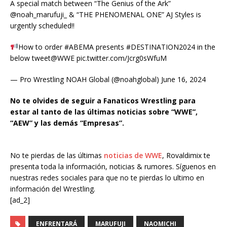
A special match between “The Genius of the Ark”
@noah_marufuji_ & “THE PHENOMENAL ONE” AJ Styles is
urgently scheduled!!
How to order #ABEMA presents #DESTINATION2024 in the
below tweet@WWE pic.twitter.com/Jcrg0sWfuM
— Pro Wrestling NOAH Global (@noahglobal) June 16, 2024
No te olvides de seguir a Fanaticos Wrestling para
estar al tanto de las últimas noticias sobre “WWE”,
“AEW” y las demás “Empresas”.
No te pierdas de las últimas
noticias de WWE
, Rovaldimix te
presenta toda la información, noticias & rumores. Síguenos en
nuestras redes sociales para que no te pierdas lo ultimo en
información del Wrestling.
[ad_2]
ENFRENTARÁ
MARUFUJI
NAOMICHI