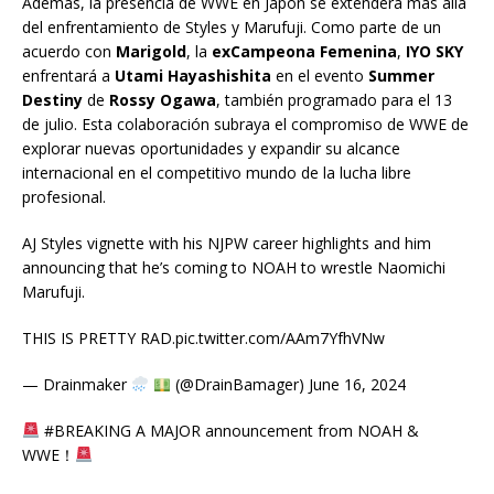
Además, la presencia de WWE en Japón se extenderá más allá
del enfrentamiento de Styles y Marufuji. Como parte de un
acuerdo con
Marigold
, la
exCampeona Femenina
,
IYO SKY
enfrentará a
Utami Hayashishita
en el evento
Summer
Destiny
de
Rossy Ogawa
, también programado para el 13
de julio. Esta colaboración subraya el compromiso de WWE de
explorar nuevas oportunidades y expandir su alcance
internacional en el competitivo mundo de la lucha libre
profesional.
AJ Styles vignette with his NJPW career highlights and him
announcing that he’s coming to NOAH to wrestle Naomichi
Marufuji.
THIS IS PRETTY RAD.pic.twitter.com/AAm7YfhVNw
— Drainmaker
(@DrainBamager) June 16, 2024
#BREAKING A MAJOR announcement from NOAH &
WWE！