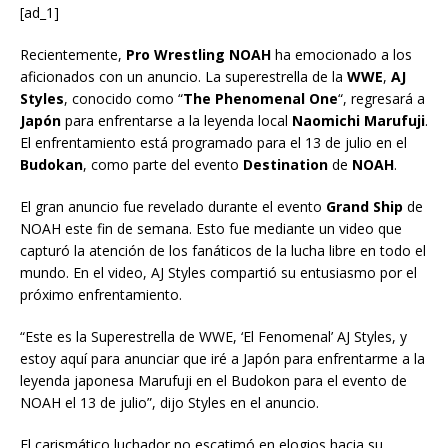
[ad_1]
Recientemente,
Pro Wrestling NOAH
ha emocionado a los
aficionados con un anuncio. La superestrella de la
WWE
,
AJ
Styles
, conocido como “
The Phenomenal One
“, regresará a
Japón
para enfrentarse a la leyenda local
Naomichi Marufuji
.
El enfrentamiento está programado para el 13 de julio en el
Budokan
, como parte del evento
Destination
de
NOAH
.
El gran anuncio fue revelado durante el evento
Grand Ship
de
NOAH este fin de semana. Esto fue mediante un video que
capturó la atención de los fanáticos de la lucha libre en todo el
mundo. En el video, AJ Styles compartió su entusiasmo por el
próximo enfrentamiento.
“Este es la Superestrella de WWE, ‘El Fenomenal’ AJ Styles, y
estoy aquí para anunciar que iré a Japón para enfrentarme a la
leyenda japonesa Marufuji en el Budokon para el evento de
NOAH el 13 de julio”, dijo Styles en el anuncio.
El carismático luchador no escatimó en elogios hacia su