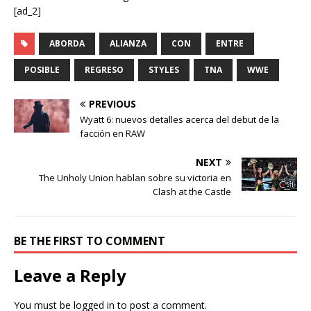
[ad_2]
ABORDA
ALIANZA
CON
ENTRE
POSIBLE
REGRESO
STYLES
TNA
WWE
PREVIOUS
Wyatt 6: nuevos detalles acerca del debut de la
facción en RAW
NEXT
The Unholy Union hablan sobre su victoria en
Clash at the Castle
BE THE FIRST TO COMMENT
Leave a Reply
You must be
logged in
to post a comment.