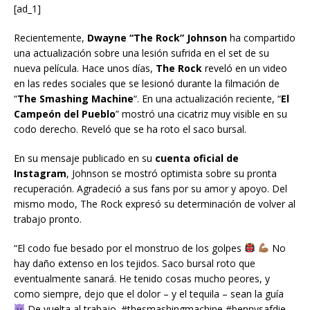
[ad_1]
Recientemente,
Dwayne “The Rock” Johnson
ha compartido
una actualización sobre una lesión sufrida en el set de su
nueva película. Hace unos días,
The Rock
reveló en un video
en las redes sociales que se lesionó durante la filmación de
“
The Smashing Machine
“. En una actualización reciente, “
El
Campeón del Pueblo
” mostró una cicatriz muy visible en su
codo derecho. Reveló que se ha roto el saco bursal.
En su mensaje publicado en su
cuenta oficial de
Instagram
, Johnson se mostró optimista sobre su pronta
recuperación. Agradeció a sus fans por su amor y apoyo. Del
mismo modo, The Rock expresó su determinación de volver al
trabajo pronto.
“El codo fue besado por el monstruo de los golpes
No
hay daño extenso en los tejidos. Saco bursal roto que
eventualmente sanará. He tenido cosas mucho peores, y
como siempre, dejo que el dolor – y el tequila – sean la guía
De vuelta al trabajo. #thesmashingmachine #bennysafdie