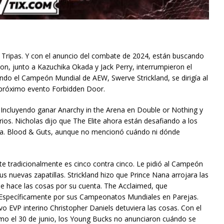
y Tripas. Y con el anuncio del combate de 2024, están buscando
n, junto a Kazuchika Okada y Jack Perry, interrumpieron el
do el Campeón Mundial de AEW, Swerve Strickland, se dirigía al
l próximo evento Forbidden Door.
Incluyendo ganar Anarchy in the Arena en Double or Nothing y
ios. Nicholas dijo que The Elite ahora están desafiando a los
a. Blood & Guts, aunque no mencionó cuándo ni dónde
te tradicionalmente es cinco contra cinco. Le pidió al Campeón
s nuevas zapatillas. Strickland hizo que Prince Nana arrojara las
ue hace las cosas por su cuenta. The Acclaimed, que
 Específicamente por sus Campeonatos Mundiales en Parejas.
vo EVP interino Christopher Daniels detuviera las cosas. Con el
mo el 30 de junio, los Young Bucks no anunciaron cuándo se