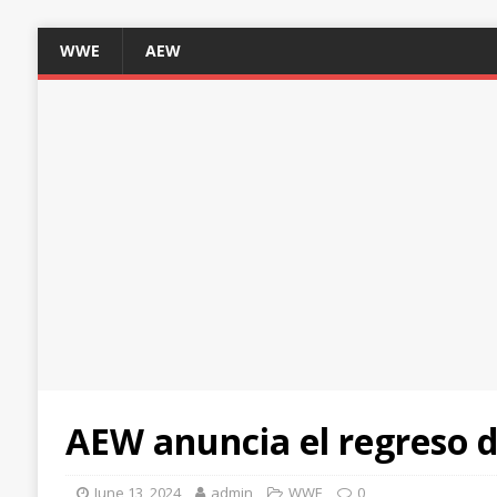
WWE
AEW
AEW anuncia el regreso 
June 13, 2024
admin
WWE
0