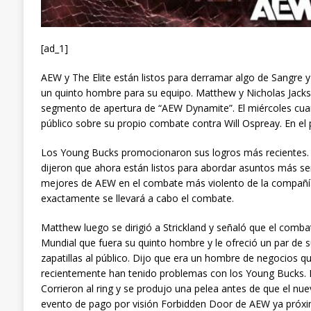
[ad_1]
AEW y The Elite están listos para derramar algo de Sangre 
un quinto hombre para su equipo. Matthew y Nicholas Jackso
segmento de apertura de “AEW Dynamite”. El miércoles cuan
público sobre su propio combate contra Will Ospreay. En e
Los Young Bucks promocionaron sus logros más recientes. 
dijeron que ahora están listos para abordar asuntos más ser
mejores de AEW en el combate más violento de la compañí
exactamente se llevará a cabo el combate.
Matthew luego se dirigió a Strickland y señaló que el comba
Mundial que fuera su quinto hombre y le ofreció un par de su
zapatillas al público. Dijo que era un hombre de negocios q
recientemente han tenido problemas con los Young Bucks.
Corrieron al ring y se produjo una pelea antes de que el nue
evento de pago por visión Forbidden Door de AEW ya próxi