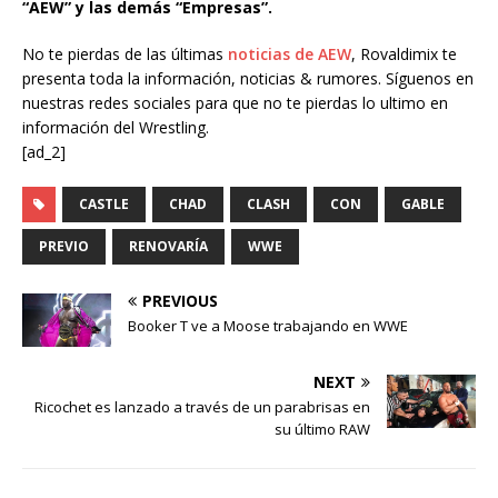
“AEW” y las demás “Empresas”.
No te pierdas de las últimas
noticias de AEW
, Rovaldimix te
presenta toda la información, noticias & rumores. Síguenos en
nuestras redes sociales para que no te pierdas lo ultimo en
información del Wrestling.
[ad_2]
CASTLE
CHAD
CLASH
CON
GABLE
PREVIO
RENOVARÍA
WWE
PREVIOUS
Booker T ve a Moose trabajando en WWE
NEXT
Ricochet es lanzado a través de un parabrisas en
su último RAW