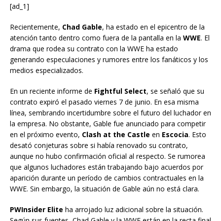
[ad_1]
Recientemente,
Chad Gable
, ha estado en el epicentro de la
atención tanto dentro como fuera de la pantalla en la
WWE
. El
drama que rodea su contrato con la WWE ha estado
generando especulaciones y rumores entre los fanáticos y los
medios especializados.
En un reciente informe de
Fightful Select
, se señaló que su
contrato expiró el pasado viernes 7 de junio. En esa misma
línea, sembrando incertidumbre sobre el futuro del luchador en
la empresa. No obstante, Gable fue anunciado para competir
en el próximo evento,
Clash at the Castle
en
Escocia
. Esto
desató conjeturas sobre si había renovado su contrato,
aunque no hubo confirmación oficial al respecto. Se rumorea
que algunos luchadores están trabajando bajo acuerdos por
aparición durante un período de cambios contractuales en la
WWE. Sin embargo, la situación de Gable aún no está clara.
PWInsider Elite
ha arrojado luz adicional sobre la situación.
Según sus fuentes, Chad Gable y la WWE están en la recta final