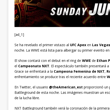
[ad_1]
Se ha revelado el primer vistazo al
UFC Apex
en
Las Vega
noche. La WWE está lista para albergar su primer evento en
El show contará con el debut en el ring de
WWE
de
Ethan 
el
Campeonato NXT
. El espectáculo también presentará a
Grace se enfrentará a la
Campeona Femenina de NXT
,
R
enfrentamiento se produce tras el reciente acuerdo entre
W
En Twitter, el usuario
@theAmerican_est
proporcionó un p
Battleground de esta noche. Las imágenes muestran un escen
de la lucha libre.
NXT Battleground también verá la coronación de la primer