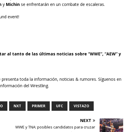
n
y
Michin
se enfrentarán en un combate de escaleras.
und event!
tar al tanto de las últimas noticias sobre “WWE”, “AEW” y
e presenta toda la información, noticias & rumores. Síguenos en
información del Wrestling.
IO
NXT
PRIMER
UFC
VISTAZO
NEXT
WWE y TNA: posibles candidatos para cruzar