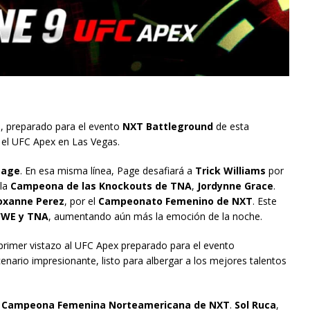
s
, preparado para el evento
NXT Battleground
de esta
 el UFC Apex en Las Vegas.
Page
. En esa misma línea, Page desafiará a
Trick Williams
por
 la
Campeona de las Knockouts de TNA
,
Jordynne Grace
.
oxanne Perez
, por el
Campeonato Femenino de NXT
. Este
WE y TNA
, aumentando aún más la emoción de la noche.
rimer vistazo al UFC Apex preparado para el evento
ario impresionante, listo para albergar a los mejores talentos
a
Campeona Femenina Norteamericana de NXT
.
Sol Ruca
,