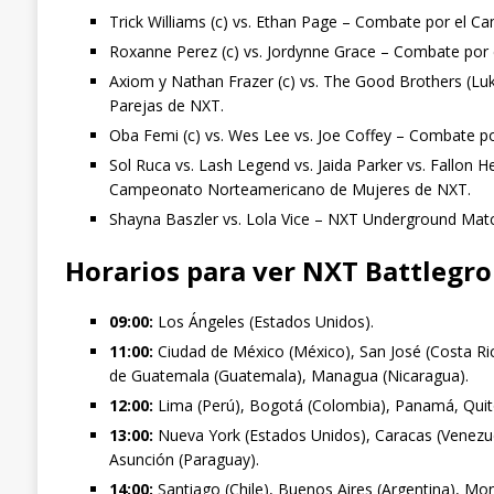
Trick Williams (c) vs. Ethan Page – Combate por el 
Roxanne Perez (c) vs. Jordynne Grace – Combate po
Axiom y Nathan Frazer (c) vs. The Good Brothers (L
Parejas de NXT.
Oba Femi (c) vs. Wes Lee vs. Joe Coffey – Combate 
Sol Ruca vs. Lash Legend vs. Jaida Parker vs. Fallon H
Campeonato Norteamericano de Mujeres de NXT.
Shayna Baszler vs. Lola Vice – NXT Underground Matc
Horarios para ver NXT Battlegro
09:00:
Los Ángeles (Estados Unidos).
11:00:
Ciudad de México (México), San José (Costa Ric
de Guatemala (Guatemala), Managua (Nicaragua).
12:00:
Lima (Perú), Bogotá (Colombia), Panamá, Quit
13:00:
Nueva York (Estados Unidos), Caracas (Venezuel
Asunción (Paraguay).
14:00:
Santiago (Chile), Buenos Aires (Argentina), Mo