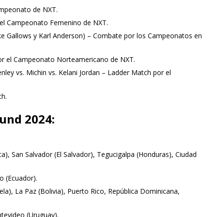
Campeonato de NXT.
r el Campeonato Femenino de NXT.
uke Gallows y Karl Anderson) – Combate por los Campeonatos en
por el Campeonato Norteamericano de NXT.
enley vs. Michin vs. Kelani Jordan – Ladder Match por el
h.
und 2024:
a), San Salvador (El Salvador), Tegucigalpa (Honduras), Ciudad
o (Ecuador).
a), La Paz (Bolivia), Puerto Rico, República Dominicana,
ntevideo (Uruguay).