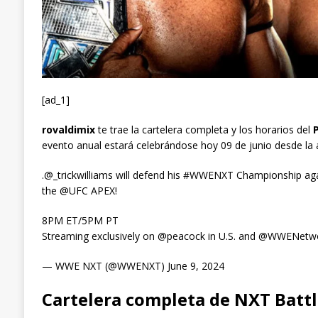
[ad_1]
rovaldimix
te trae la cartelera completa y los horarios del
evento anual estará celebrándose hoy 09 de junio desde la
.@_trickwilliams will defend his #WWENXT Championship a
the @UFC APEX!
8PM ET/5PM PT
Streaming exclusively on @peacock in U.S. and @WWENetwo
— WWE NXT (@WWENXT) June 9, 2024
Cartelera completa de NXT Batt