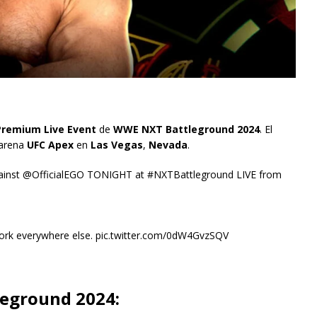
Premium Live Event
de
WWE NXT Battleground 2024
. El
 arena
UFC Apex
en
Las Vegas
,
Nevada
.
gainst @OfficialEGO TONIGHT at #NXTBattleground LIVE from
rk everywhere else. pic.twitter.com/0dW4GvzSQV
leground 2024: