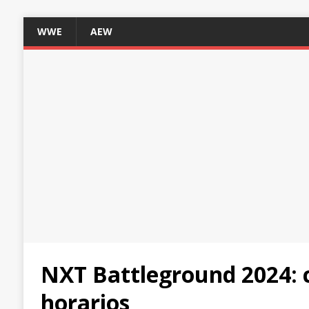
WWE
AEW
NXT Battleground 2024: 
horarios