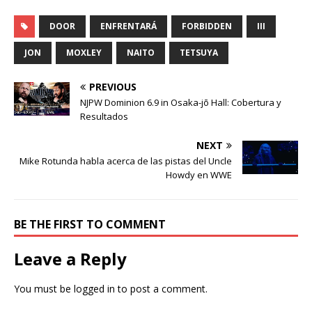
DOOR
ENFRENTARÁ
FORBIDDEN
III
JON
MOXLEY
NAITO
TETSUYA
PREVIOUS
NJPW Dominion 6.9 in Osaka-jō Hall: Cobertura y
Resultados
NEXT
Mike Rotunda habla acerca de las pistas del Uncle
Howdy en WWE
BE THE FIRST TO COMMENT
Leave a Reply
You must be
logged in
to post a comment.