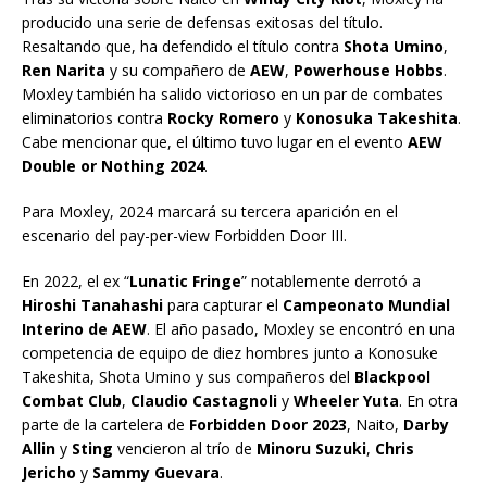
producido una serie de defensas exitosas del título.
Resaltando que, ha defendido el título contra
Shota Umino
,
Ren Narita
y su compañero de
AEW
,
Powerhouse Hobbs
.
Moxley también ha salido victorioso en un par de combates
eliminatorios contra
Rocky Romero
y
Konosuka Takeshita
.
Cabe mencionar que, el último tuvo lugar en el evento
AEW
Double or Nothing 2024
.
Para Moxley, 2024 marcará su tercera aparición en el
escenario del pay-per-view Forbidden Door III.
En 2022, el ex “
Lunatic Fringe
” notablemente derrotó a
Hiroshi Tanahashi
para capturar el
Campeonato Mundial
Interino de AEW
. El año pasado, Moxley se encontró en una
competencia de equipo de diez hombres junto a Konosuke
Takeshita, Shota Umino y sus compañeros del
Blackpool
Combat Club
,
Claudio Castagnoli
y
Wheeler Yuta
. En otra
parte de la cartelera de
Forbidden Door 2023
, Naito,
Darby
Allin
y
Sting
vencieron al trío de
Minoru Suzuki
,
Chris
Jericho
y
Sammy Guevara
.