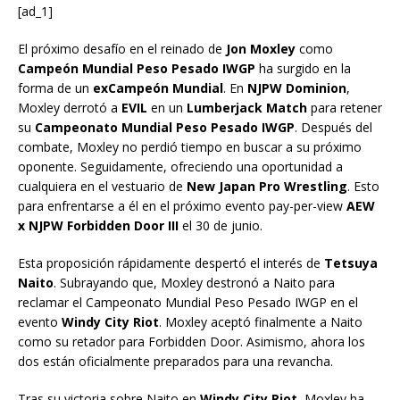
[ad_1]
El próximo desafío en el reinado de
Jon Moxley
como
Campeón Mundial Peso Pesado IWGP
ha surgido en la
forma de un
exCampeón Mundial
. En
NJPW Dominion
,
Moxley derrotó a
EVIL
en un
Lumberjack Match
para retener
su
Campeonato Mundial Peso Pesado IWGP
. Después del
combate, Moxley no perdió tiempo en buscar a su próximo
oponente. Seguidamente, ofreciendo una oportunidad a
cualquiera en el vestuario de
New Japan Pro Wrestling
. Esto
para enfrentarse a él en el próximo evento pay-per-view
AEW
x NJPW Forbidden Door III
el 30 de junio.
Esta proposición rápidamente despertó el interés de
Tetsuya
Naito
. Subrayando que, Moxley destronó a Naito para
reclamar el Campeonato Mundial Peso Pesado IWGP en el
evento
Windy City Riot
. Moxley aceptó finalmente a Naito
como su retador para Forbidden Door. Asimismo, ahora los
dos están oficialmente preparados para una revancha.
Tras su victoria sobre Naito en
Windy City Riot
, Moxley ha