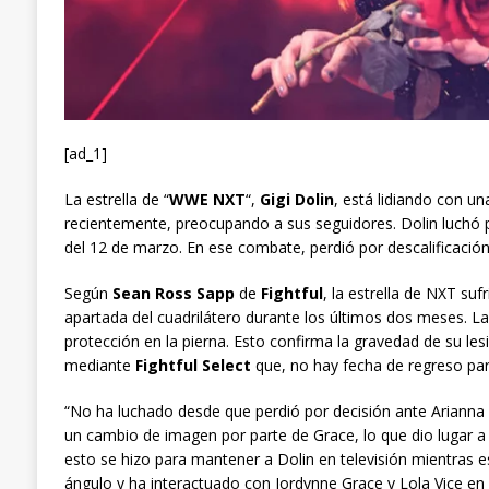
[ad_1]
La estrella de “
WWE NXT
“,
Gigi Dolin
, está lidiando con un
recientemente, preocupando a sus seguidores. Dolin luchó 
del 12 de marzo. En ese combate, perdió por descalificació
Según
Sean Ross Sapp
de
Fightful
, la estrella de NXT sufr
apartada del cuadrilátero durante los últimos dos meses. L
protección en la pierna. Esto confirma la gravedad de su le
mediante
Fightful Select
que, no hay fecha de regreso par
“No ha luchado desde que perdió por decisión ante Arianna 
un cambio de imagen por parte de Grace, lo que dio lugar a 
esto se hizo para mantener a Dolin en televisión mientras 
ángulo y ha interactuado con Jordynne Grace y Lola Vice en