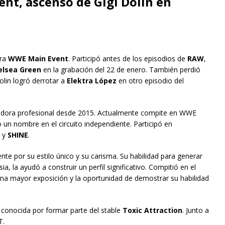
nt, ascenso de Gigi Dolin en
ara
WWE Main Event
. Participó antes de los episodios de
RAW
,
elsea Green
en la grabación del 22 de enero. También perdió
olin logró derrotar a
Elektra López
en otro episodio del
hadora profesional desde 2015. Actualmente compite en WWE
 un nombre en el circuito independiente. Participó en
y
SHINE
.
iente por su estilo único y su carisma. Su habilidad para generar
, la ayudó a construir un perfil significativo. Compitió en el
 una mayor exposición y la oportunidad de demostrar su habilidad
conocida por formar parte del stable
Toxic Attraction
. Junto a
T.