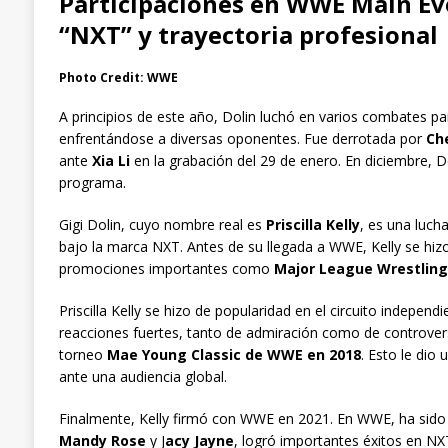
Participaciones en WWE Main Eve
“NXT” y trayectoria profesional
Photo Credit: WWE
A principios de este año, Dolin luchó en varios combates p
enfrentándose a diversas oponentes. Fue derrotada por
Ch
ante
Xia Li
en la grabación del 29 de enero. En diciembre, D
programa.
Gigi Dolin, cuyo nombre real es
Priscilla Kelly
, es una luc
bajo la marca NXT. Antes de su llegada a WWE, Kelly se hizo
promociones importantes como
Major League Wrestling
Priscilla Kelly se hizo de popularidad en el circuito independ
reacciones fuertes, tanto de admiración como de controversia
torneo
Mae Young Classic de WWE en 2018
. Esto le dio
ante una audiencia global.
Finalmente, Kelly firmó con WWE en 2021. En WWE, ha sido 
Mandy Rose
y J
acy Jayne
, logró importantes éxitos en NX