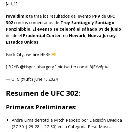
[ad_1]
rovaldimix
te trae los resultados del evento
PPV
de
UFC
302
con los comentarios de
Troy Santiago y
Santiago
Ponzinibbio
.
El evento se celebró el sábado 01 de junio
desde el
Prudential Center
, en
Newark
,
Nueva Jersey
,
Estados Unidos
.​
Brick City, we are HERE
[ B2YB @Hspecialsurgery ] pic.twitter.com/L8JEYz6pAa
— UFC (@ufc) June 1, 2024
Resumen de UFC 302:
Primeras Preliminares:
Andre Lima derrotó a Mitch Raposo por Decisión Dividida
(27-30 | 29-28 | 27-30) en la Categoría Peso Mosca.