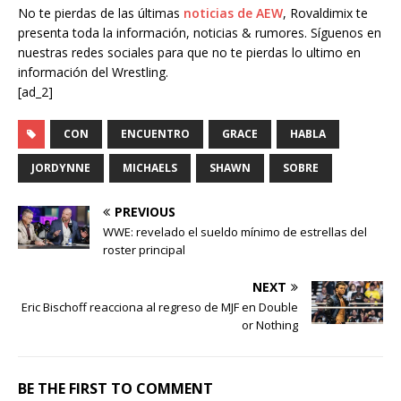
No te pierdas de las últimas
noticias de AEW
, Rovaldimix te
presenta toda la información, noticias & rumores. Síguenos en
nuestras redes sociales para que no te pierdas lo ultimo en
información del Wrestling.
[ad_2]
CON
ENCUENTRO
GRACE
HABLA
JORDYNNE
MICHAELS
SHAWN
SOBRE
PREVIOUS
WWE: revelado el sueldo mínimo de estrellas del
roster principal
NEXT
Eric Bischoff reacciona al regreso de MJF en Double
or Nothing
BE THE FIRST TO COMMENT