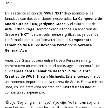
[ad_1]
En la reciente edición de “
WWE NXT
” dejó atónitos a los
fanáticos con dos apariciones inesperadas.
La Campeona de
Knockouts de TNA
,
Jordynne Grace
, y el exluchador de
AEW
,
Ethan Page
, sorprendieron a todos. La aparición de
Grace en “
NXT
” fue particularmente significativa, ya que fue
confirmada como la próxima retadora al
Campeonato
Femenino de NXT
de
Roxanne Perez
por la
Gerente
General
,
Ava
.
Antes que Grace pudiera enfrentarse a Perez en el ring,
primero tuvo un encuentro. En el backstage, se encontró con
el
Vicepresidente Senior de Desarrollo de Talento
Creativo de WWE
,
Shawn Michaels
. Este encuentro marcó
un momento importante en la carrera de Grace. En esa misma
línea, en una entrevista reciente en “
Busted Open Radio
“,
compartió su experiencia.
“Él dijo, ‘Soy un gran fan tuyo’. Y yo dije, ‘Yo también soy una
gran fan tuya’ … Fue una locura”, dijo Grace. “Él sabe sobre mis