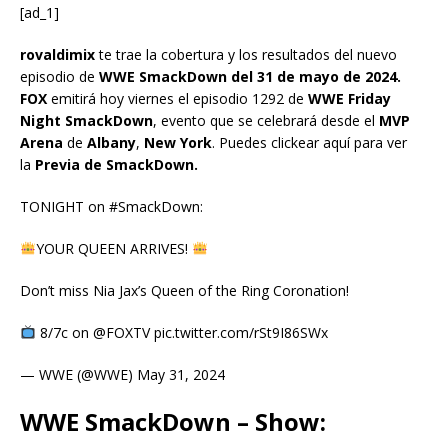
[ad_1]
rovaldimix
te trae la cobertura y los resultados del nuevo
episodio de
WWE SmackDown del 31 de mayo de 2024.
FOX
emitirá hoy viernes el episodio 1292 de
WWE Friday
Night SmackDown
, evento que se celebrará desde el
MVP
Arena
de
Albany
,
New York
. Puedes clickear aquí para ver
la
Previa de SmackDown
.
TONIGHT on #SmackDown:
YOUR QUEEN ARRIVES!
Don’t miss Nia Jax’s Queen of the Ring Coronation!
8/7c on @FOXTV pic.twitter.com/rSt9I86SWx
— WWE (@WWE) May 31, 2024
WWE SmackDown – Show: