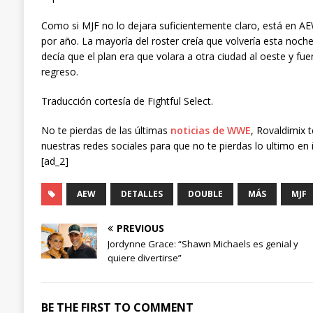
Como si MJF no lo dejara suficientemente claro, está en AE
por año. La mayoría del roster creía que volvería esta noch
decía que el plan era que volara a otra ciudad al oeste y fu
regreso.
Traducción cortesía de Fightful Select.
No te pierdas de las últimas
noticias de WWE
, Rovaldimix 
nuestras redes sociales para que no te pierdas lo ultimo en 
[ad_2]
AEW
DETALLES
DOUBLE
MÁS
MJF
PREVIOUS
Jordynne Grace: “Shawn Michaels es genial y
quiere divertirse”
BE THE FIRST TO COMMENT