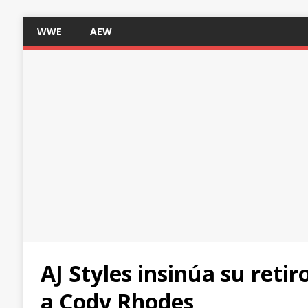
WWE
AEW
AJ Styles insinúa su reti
a Cody Rhodes