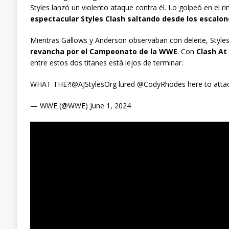
Styles lanzó un violento ataque contra él. Lo golpeó en el rin
espectacular Styles Clash saltando desde los escalo
Mientras Gallows y Anderson observaban con deleite, Styles
revancha por el Campeonato de la WWE
. Con
Clash At
entre estos dos titanes está lejos de terminar.
WHAT THE?!@AJStylesOrg lured @CodyRhodes here to atta
— WWE (@WWE) June 1, 2024