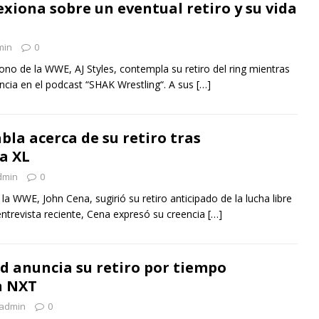
lexiona sobre un eventual retiro y su vida
min
0
cono de la WWE, AJ Styles, contempla su retiro del ring mientras
ncia en el podcast “SHAK Wrestling“. A sus
[…]
bla acerca de su retiro tras
a XL
dmin
0
la WWE, John Cena, sugirió su retiro anticipado de la lucha libre
entrevista reciente, Cena expresó su creencia
[…]
d anuncia su retiro por tiempo
n NXT
admin
0