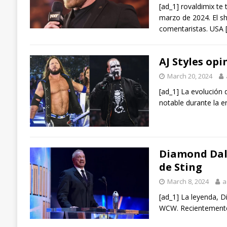
[ad_1] rovaldimix te
marzo de 2024. El s
comentaristas. USA
AJ Styles opi
March 20, 2024
[ad_1] La evolución 
notable durante la 
Diamond Dall
de Sting
March 8, 2024
a
[ad_1] La leyenda, D
WCW. Recientemente,