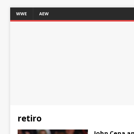
WWE
AEW
retiro
John Cena an