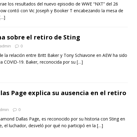
 trae los resultados del nuevo episodio de WWE “NXT” del 26
how contó con Vic Joseph y Booker T encabezando la mesa de
[…]
na sobre el retiro de Sting
admin
0
de la relación entre Britt Baker y Tony Schiavone en AEW ha sido
era COVID-19. Baker, reconocida por su
[…]
as Page explica su ausencia en el retiro
dmin
0
iamond Dallas Page, es reconocido por su historia con Sting en
 el luchador, desveló por qué no participó en la
[…]