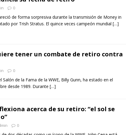
in
0
reció de forma sorpresiva durante la transmisión de Money in
ntado por Trish Stratus. El quince veces campeón mundial
[…]
uiere tener un combate de retiro contra
in
0
l Salón de la Fama de la WWE, Billy Gunn, ha estado en el
libre desde 1989. Durante
[…]
lexiona acerca de su retiro: “el sol se
do”
dmin
0
 de dos décadas como un ícono de la WWE, John Cena está