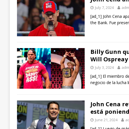
July 7, 2024
adm
[ad_1] John Cena apa
the Bank. Fue prese
Billy Gunn q
Will Ospreay
July 3, 2024
adm
[ad_1] El miembro de
negocio de la lucha 
John Cena ref
está ponien
June 21, 2024
a
[ad_1] Luego de más