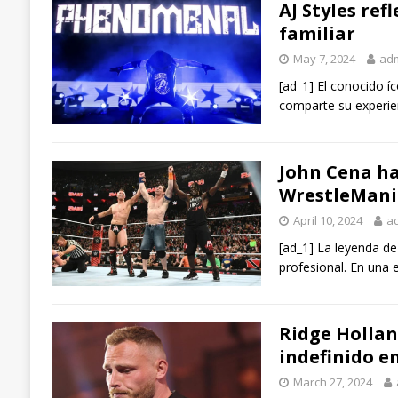
AJ Styles ref
familiar
May 7, 2024
ad
[ad_1] El conocido í
comparte su experie
John Cena ha
WrestleMani
April 10, 2024
a
[ad_1] La leyenda de 
profesional. En una 
Ridge Hollan
indefinido e
March 27, 2024