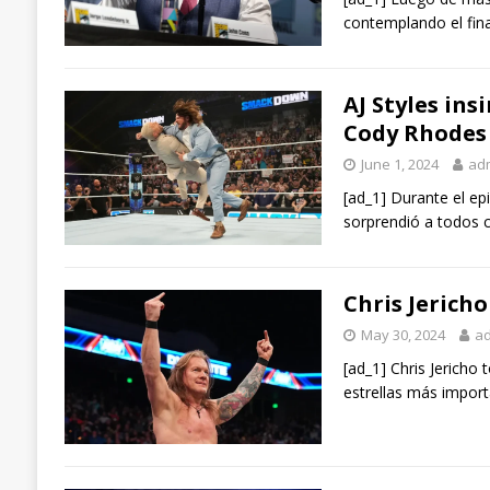
contemplando el fina
AJ Styles in
Cody Rhodes
June 1, 2024
ad
[ad_1] Durante el e
sorprendió a todos c
Chris Jericho
May 30, 2024
a
[ad_1] Chris Jericho 
estrellas más importa