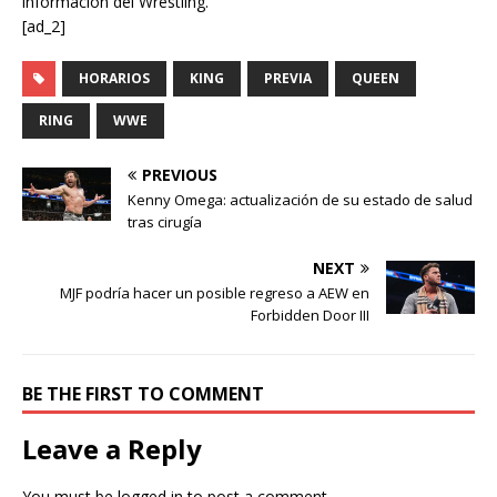
información del Wrestling.
[ad_2]
HORARIOS
KING
PREVIA
QUEEN
RING
WWE
PREVIOUS
Kenny Omega: actualización de su estado de salud
tras cirugía
NEXT
MJF podría hacer un posible regreso a AEW en
Forbidden Door III
BE THE FIRST TO COMMENT
Leave a Reply
You must be
logged in
to post a comment.