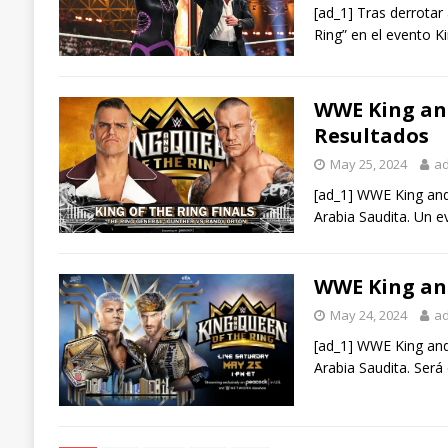
[ad_1] Tras derrotar 
Ring” en el evento 
WWE King and
Resultados
May 25, 2024
a
[ad_1] WWE King and 
Arabia Saudita. Un 
WWE King and
May 24, 2024
a
[ad_1] WWE King and
Arabia Saudita. Ser