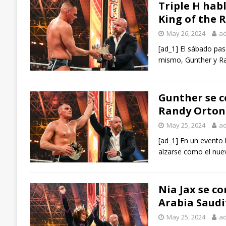
Triple H habl
King of the 
May 26, 2024
a
[ad_1] El sábado pas
mismo, Gunther y Ra
Gunther se c
Randy Orton
May 25, 2024
a
[ad_1] En un evento 
alzarse como el nuev
Nia Jax se c
Arabia Saudi
May 25, 2024
a