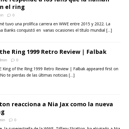
n el ring
in
0
é tuvo una prolífica carrera en WWE entre 2015 y 2022. La
 Banks conquistó en varias ocasiones el título mundial
[…]
the Ring 1999 Retro Review | Falbak
dmin
0
 King of the Ring 1999 Retro Review | Falbak appeared first on
 No te pierdas de las últimas noticias
[…]
tton reacciona a Nia Jax como la nueva
ng
min
0
, la superestrella de la WWE, Tiffany Stratton, ha elogiado a Nia