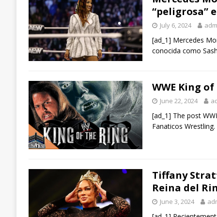
“peligrosa” e
July 6, 2024
adm
[ad_1] Mercedes Mon
conocida como Sasha
WWE King of 
June 22, 2024
a
[ad_1] The post WWE
Fanaticos Wrestling.
Tiffany Stra
Reina del Ri
June 3, 2024
ad
[ad_1] Recientemente