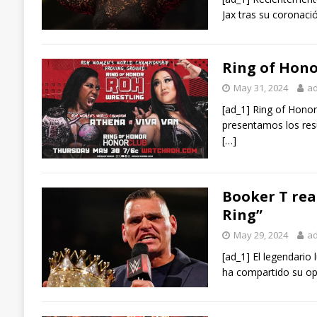
Jax tras su coronaci
Ring of Hono
May 31, 2024
a
[ad_1] Ring of Honor
presentamos los resu
[…]
Booker T rea
Ring”
May 29, 2024
a
[ad_1] El legendari
ha compartido su opi