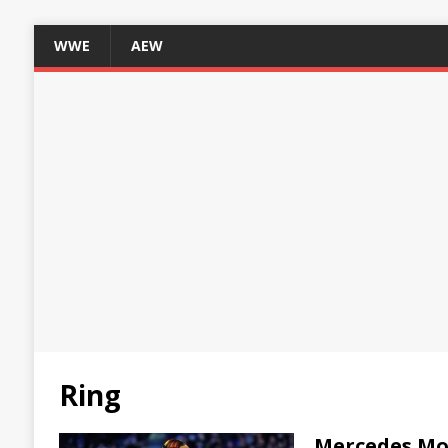
WWE
AEW
Ring
Mercedes Mon