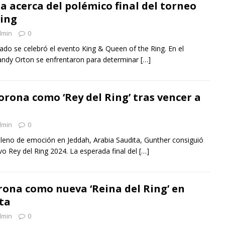
a acerca del polémico final del torneo
Ring
dmin
0
ado se celebró el evento King & Queen of the Ring. En el
ndy Orton se enfrentaron para determinar
[…]
orona como ‘Rey del Ring’ tras vencer a
dmin
0
lleno de emoción en Jeddah, Arabia Saudita, Gunther consiguió
o Rey del Ring 2024. La esperada final del
[…]
orona como nueva ‘Reina del Ring’ en
ta
dmin
0