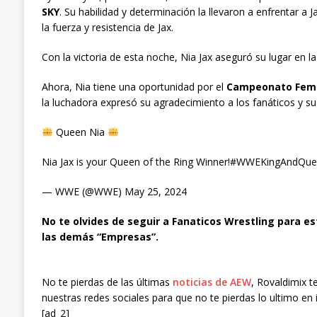
SKY
. Su habilidad y determinación la llevaron a enfrentar a J
la fuerza y resistencia de Jax.
Con la victoria de esta noche, Nia Jax aseguró su lugar en la
Ahora, Nia tiene una oportunidad por el
Campeonato Feme
la luchadora expresó su agradecimiento a los fanáticos y s
Queen Nia
Nia Jax is your Queen of the Ring Winner!#WWEKingAndQuee
— WWE (@WWE) May 25, 2024
No te olvides de seguir a Fanaticos Wrestling para es
las demás “Empresas”.
No te pierdas de las últimas
noticias de AEW
, Rovaldimix t
nuestras redes sociales para que no te pierdas lo ultimo en 
[ad_2]