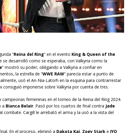
egunda “
Reina del Ring
” en el evento
King & Queen of the
e se desarrolló como se esperaba, con Valkyria como la
e
” mostró su poder, obligando a Valkyria a confiar en
ntos, la estrella de “
WWE RAW
” parecía estar a punto de
almente, usó el An-Nia-Latorh en la esquina para contrarrestar
x consiguió imponerse sobre Valkyria por cuenta de tres.
 ex campeonas femeninas en el torneo de la Reina del Ring 2024.
ó a
Bianca Belair
. Pasó por los cuartos de final contra
Jade
al combate. Cargill le arrebató el arma y la usó a la vista del
final. En el proceso, eliminó a
Dakota Kai
,
Zoey Stark
e
IYO