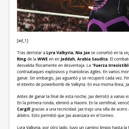
[ad_1]
Tras derrotar a
Lyra Valkyria
,
Nia Jax
se convirtió en la s
Ring
de la
WWE
en en
Jeddah
,
Arabia Saudita
. El combat
desvalida físicamente en desventaja. La “
Fuerza Irresistibl
contraataques explosivos y maniobras ágiles. En varios mome
ganar. Sin embargo, Jax aguantó y se recuperó cada vez. Fin
el intento de powerbomb de Valkyria. En esa misma línea, Ja
Antes de ganar la final de esta noche, Jax derrotó a varias
En la primera ronda, eliminó a Naomi. En la semifinal, venci
Cargill
gracias a una tecnicidad. Jax trajo una silla de acero 
árbitro. Esto permitió que Jax avanzara en el torneo.
Lyra Valkyria, por otro lado, tuvo un camino limpio hasta la 