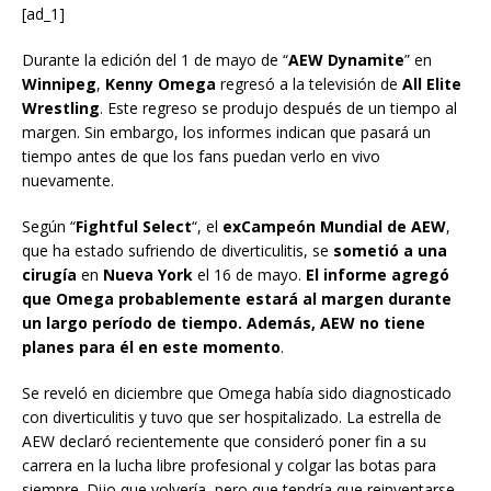
[ad_1]
Durante la edición del 1 de mayo de “
AEW Dynamite
” en
Winnipeg
,
Kenny Omega
regresó a la televisión de
All Elite
Wrestling
. Este regreso se produjo después de un tiempo al
margen. Sin embargo, los informes indican que pasará un
tiempo antes de que los fans puedan verlo en vivo
nuevamente.
Según “
Fightful Select
“, el
exCampeón Mundial de AEW
,
que ha estado sufriendo de diverticulitis, se
sometió a una
cirugía
en
Nueva York
el 16 de mayo.
El informe agregó
que Omega probablemente estará al margen durante
un largo período de tiempo. Además, AEW no tiene
planes para él en este momento
.
Se reveló en diciembre que Omega había sido diagnosticado
con diverticulitis y tuvo que ser hospitalizado. La estrella de
AEW declaró recientemente que consideró poner fin a su
carrera en la lucha libre profesional y colgar las botas para
siempre. Dijo que volvería, pero que tendría que reinventarse,