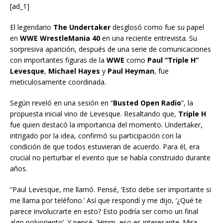
[ad_1]
El legendario
The Undertaker
desglosó como fue su papel
en
WWE WrestleMania 40
en una reciente entrevista. Su
sorpresiva aparición, después de una serie de comunicaciones
con importantes figuras de la
WWE
como
Paul “Triple H”
Levesque
,
Michael Hayes
y
Paul Heyman
, fue
meticulosamente coordinada.
Según reveló en una sesión en “
Busted Open Radio
“, la
propuesta inicial vino de Levesque. Resaltando que,
Triple H
fue quien destacó la importancia del momento. Undertaker,
intrigado por la idea, confirmó su participación con la
condición de que todos estuvieran de acuerdo. Para él, era
crucial no perturbar el evento que se había construido durante
años.
“Paul Levesque, me llamó. Pensé, ‘Esto debe ser importante si
me llama por teléfono.’ Así que respondí y me dijo, ‘¿Qué te
parece involucrarte en esto? Esto podría ser como un final
algo polvoriento’. Y pensé, ‘Hmm, eso es interesante. Mira,