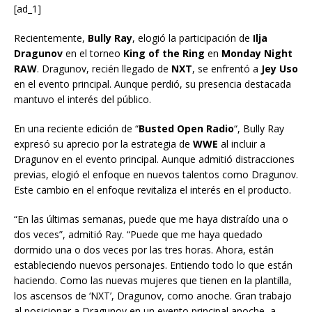
[ad_1]
Recientemente,
Bully Ray
, elogió la participación de
Ilja
Dragunov
en el torneo
King of the Ring
en
Monday Night
RAW
. Dragunov, recién llegado de
NXT
, se enfrentó a
Jey Uso
en el evento principal. Aunque perdió, su presencia destacada
mantuvo el interés del público.
En una reciente edición de “
Busted Open Radio
“, Bully Ray
expresó su aprecio por la estrategia de
WWE
al incluir a
Dragunov en el evento principal. Aunque admitió distracciones
previas, elogió el enfoque en nuevos talentos como Dragunov.
Este cambio en el enfoque revitaliza el interés en el producto.
“En las últimas semanas, puede que me haya distraído una o
dos veces”, admitió Ray. “Puede que me haya quedado
dormido una o dos veces por las tres horas. Ahora, están
estableciendo nuevos personajes. Entiendo todo lo que están
haciendo. Como las nuevas mujeres que tienen en la plantilla,
los ascensos de ‘NXT’, Dragunov, como anoche. Gran trabajo
al posicionar a Dragunov en un evento principal anoche, a