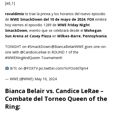
[ad_1]
rovaldimix
te trae la previa y los horarios del nuevo episodio
de
WWE SmackDown del 10 de mayo de 2024. FOX
emitirá
hoy viernes el episodio 1289 de
WWE Friday Night
SmackDown
, evento que se celebrará desde el
Mohegan
Sun Arena at Casey Plaza
en
Wilkes-Barre
,
Pennsylvania
.
TONIGHT on #SmackDown:@BiancaBelairWWE goes one-on-
one with @CandiceLeRae in ROUND 1 of the
#WWEKingAndQueen Tournament!
8/7c on @FOXTV pic.twitter.com/YoFOoM7qm4
— WWE (@WWE) May 10, 2024
Bianca Belair vs. Candice LeRae –
Combate del Torneo Queen of the
Ring: