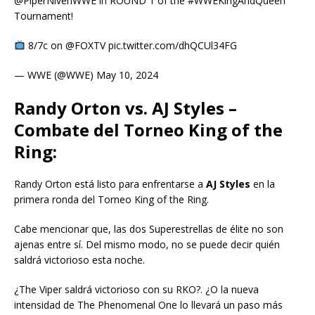
@PiperNivenWWE in ROUND 1 of the #WWEKingAndQueen
Tournament!
8/7c on @FOXTV pic.twitter.com/dhQCUl34FG
— WWE (@WWE) May 10, 2024
Randy Orton vs. AJ Styles –
Combate del Torneo King of the
Ring:
Randy Orton está listo para enfrentarse a
AJ Styles
en la
primera ronda del Torneo King of the Ring.
Cabe mencionar que, las dos Superestrellas de élite no son
ajenas entre sí. Del mismo modo, no se puede decir quién
saldrá victorioso esta noche.
¿The Viper saldrá victorioso con su RKO?. ¿O la nueva
intensidad de The Phenomenal One lo llevará un paso más