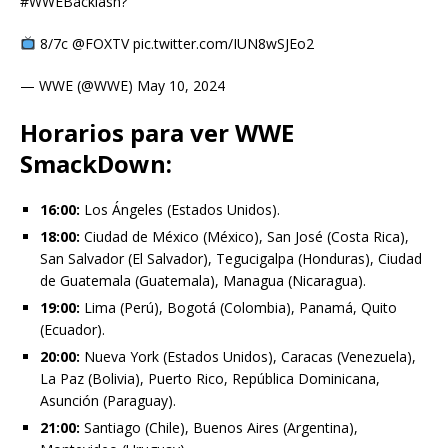
#WWEBacklash?
8/7c @FOXTV pic.twitter.com/IUN8wSJEo2
— WWE (@WWE) May 10, 2024
Horarios para ver WWE
SmackDown:
16:00:
Los Ángeles (Estados Unidos).
18:00:
Ciudad de México (México), San José (Costa Rica),
San Salvador (El Salvador), Tegucigalpa (Honduras), Ciudad
de Guatemala (Guatemala), Managua (Nicaragua).
19:00:
Lima (Perú), Bogotá (Colombia), Panamá, Quito
(Ecuador).
20:00:
Nueva York (Estados Unidos), Caracas (Venezuela),
La Paz (Bolivia), Puerto Rico, República Dominicana,
Asunción (Paraguay).
21:00:
Santiago (Chile), Buenos Aires (Argentina),