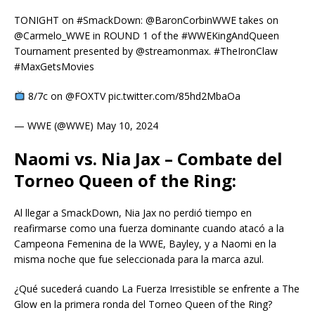
TONIGHT on #SmackDown: @BaronCorbinWWE takes on
@Carmelo_WWE in ROUND 1 of the #WWEKingAndQueen
Tournament presented by @streamonmax. #TheIronClaw
#MaxGetsMovies
8/7c on @FOXTV pic.twitter.com/85hd2MbaOa
— WWE (@WWE) May 10, 2024
Naomi vs. Nia Jax – Combate del
Torneo Queen of the Ring:
Al llegar a SmackDown, Nia Jax no perdió tiempo en
reafirmarse como una fuerza dominante cuando atacó a la
Campeona Femenina de la WWE, Bayley, y a Naomi en la
misma noche que fue seleccionada para la marca azul.
¿Qué sucederá cuando La Fuerza Irresistible se enfrente a The
Glow en la primera ronda del Torneo Queen of the Ring?