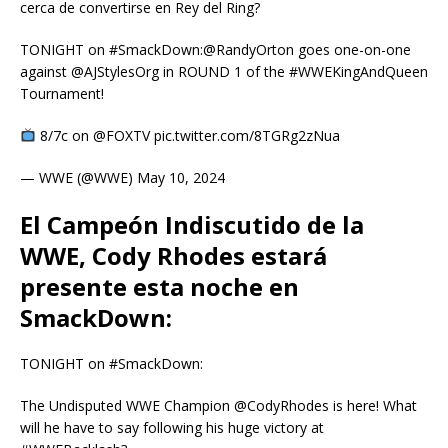
cerca de convertirse en Rey del Ring?
TONIGHT on #SmackDown:@RandyOrton goes one-on-one
against @AJStylesOrg in ROUND 1 of the #WWEKingAndQueen
Tournament!
8/7c on @FOXTV pic.twitter.com/8TGRg2zNua
— WWE (@WWE) May 10, 2024
El Campeón Indiscutido de la
WWE, Cody Rhodes estará
presente esta noche en
SmackDown:
TONIGHT on #SmackDown:
The Undisputed WWE Champion @CodyRhodes is here! What
will he have to say following his huge victory at