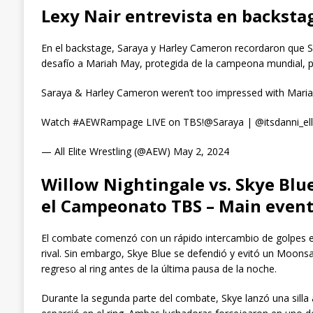
Lexy Nair entrevista en backsta
En el backstage, Saraya y Harley Cameron recordaron que S
desafío a Mariah May, protegida de la campeona mundial, 
Saraya & Harley Cameron weren’t too impressed with Mar
Watch #AEWRampage LIVE on TBS!@Saraya | @itsdanni_elle
— All Elite Wrestling (@AEW) May 2, 2024
Willow Nightingale vs. Skye Bl
el Campeonato TBS – Main even
El combate comenzó con un rápido intercambio de golpes en 
rival. Sin embargo, Skye Blue se defendió y evitó un Moonsa
regreso al ring antes de la última pausa de la noche.
Durante la segunda parte del combate, Skye lanzó una silla 