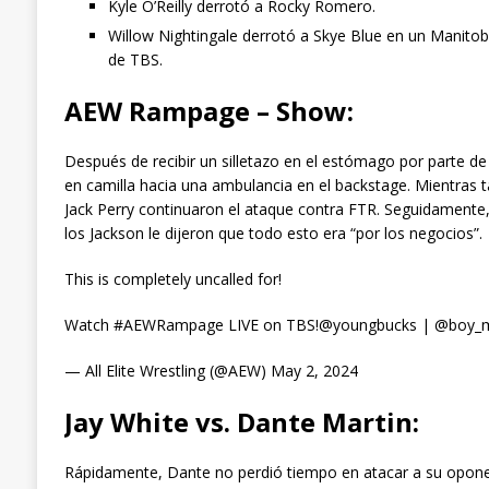
Kyle O’Reilly derrotó a Rocky Romero.
Willow Nightingale derrotó a Skye Blue en un Manit
de TBS.
AEW Rampage – Show:
Después de recibir un silletazo en el estómago por parte de
en camilla hacia una ambulancia en el backstage. Mientras
Jack Perry continuaron el ataque contra FTR. Seguidamente
los Jackson le dijeron que todo esto era “por los negocios”.
This is completely uncalled for!
Watch #AEWRampage LIVE on TBS!@youngbucks | @boy_myt
— All Elite Wrestling (@AEW) May 2, 2024
Jay White vs. Dante Martin:
Rápidamente, Dante no perdió tiempo en atacar a su oponent