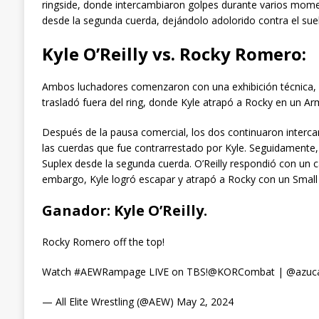
ringside, donde intercambiaron golpes durante varios momen
desde la segunda cuerda, dejándolo adolorido contra el sue
Kyle O’Reilly vs. Rocky Romero:
Ambos luchadores comenzaron con una exhibición técnica, 
trasladó fuera del ring, donde Kyle atrapó a Rocky en un A
Después de la pausa comercial, los dos continuaron inter
las cuerdas que fue contrarrestado por Kyle. Seguidamente,
Suplex desde la segunda cuerda. O’Reilly respondió con un c
embargo, Kyle logró escapar y atrapó a Rocky con un Small P
Ganador:
Kyle O’Reilly.
Rocky Romero off the top!
Watch #AEWRampage LIVE on TBS!@KORCombat | @azucarr
— All Elite Wrestling (@AEW) May 2, 2024