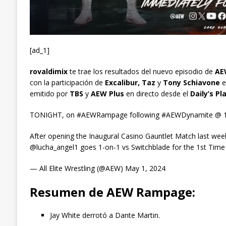
[ad_1]
rovaldimix
te trae los resultados del nuevo episodio de
AEW
con la participación de
Excalibur, Taz
y
Tony Schiavone
e
emitido por
TBS
y
AEW Plus
en directo desde el
Daily’s Pl
TONIGHT, on #AEWRampage following #AEWDynamite @ 1
After opening the Inaugural Casino Gauntlet Match last week 
@lucha_angel1 goes 1-on-1 vs Switchblade for the 1st Tim
— All Elite Wrestling (@AEW) May 1, 2024
Resumen de AEW Rampage:
Jay White derrotó a Dante Martin.