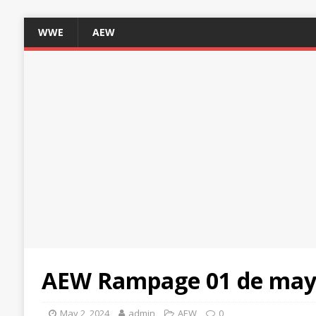
WWE
AEW
AEW Rampage 01 de mayo
May 2, 2024
admin
AEW
0