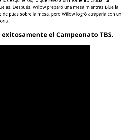
 los esquineros, lo que llevó a un momento crucial: un
uelas. Después, Willow preparó una mesa mientras Blue la
e de púas sobre la mesa, pero Willow logró atraparla con un
oria.
o exitosamente el Campeonato TBS.