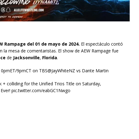
 Rampage del 01 de mayo de 2024.
El espectáculo contó
n la mesa de comentaristas. El show de AEW Rampage fue
ace
de
Jacksonville
,
Florida
.
0pmET/9pmCT on TBS@JayWhiteNZ vs Dante Martin
+ colliding for the Unified Trios Title on Saturday,
e Ever! pic.twitter.com/eabGC1Nwgo