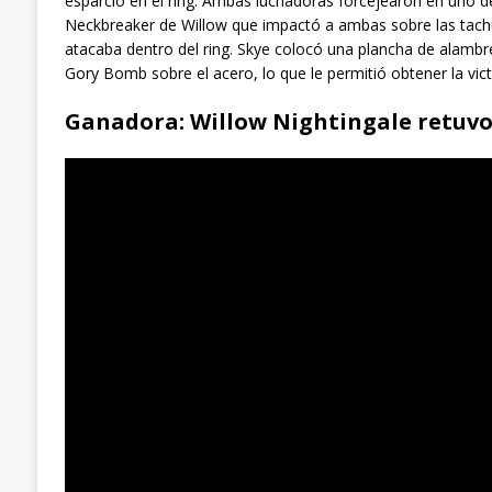
esparció en el ring. Ambas luchadoras forcejearon en uno de
Neckbreaker de Willow que impactó a ambas sobre las tach
atacaba dentro del ring. Skye colocó una plancha de alambr
Gory Bomb sobre el acero, lo que le permitió obtener la vict
Ganadora: Willow Nightingale retuv