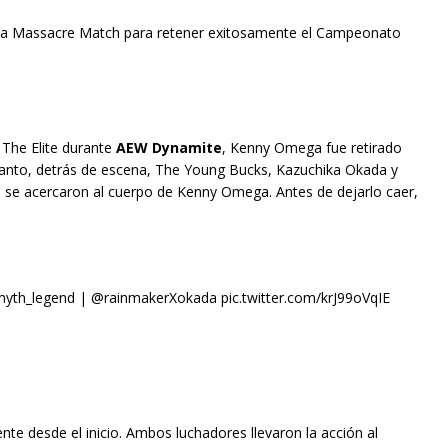
oba Massacre Match para retener exitosamente el Campeonato
 The Elite durante
AEW Dynamite
, Kenny Omega fue retirado
 tanto, detrás de escena, The Young Bucks, Kazuchika Okada y
, se acercaron al cuerpo de Kenny Omega. Antes de dejarlo caer,
h_legend | @rainmakerXokada pic.twitter.com/krJ99oVqIE
e desde el inicio. Ambos luchadores llevaron la acción al