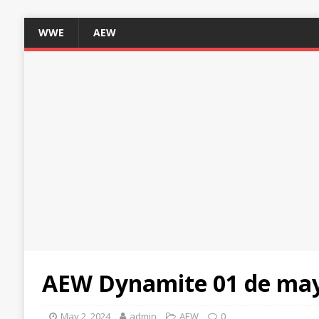
WWE
AEW
AEW Dynamite 01 de mayo
May 2, 2024
admin
AEW
0