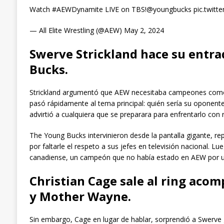
Watch #AEWDynamite LIVE on TBS!@youngbucks pic.twitte
— All Elite Wrestling (@AEW) May 2, 2024
Swerve Strickland hace su entrad
Bucks.
Strickland argumentó que AEW necesitaba campeones como 
pasó rápidamente al tema principal: quién sería su oponent
advirtió a cualquiera que se preparara para enfrentarlo con 
The Young Bucks intervinieron desde la pantalla gigante, r
por faltarle el respeto a sus jefes en televisión nacional. 
canadiense, un campeón que no había estado en AEW por u
Christian Cage sale al ring aco
y Mother Wayne.
Sin embargo, Cage en lugar de hablar, sorprendió a Swerve 