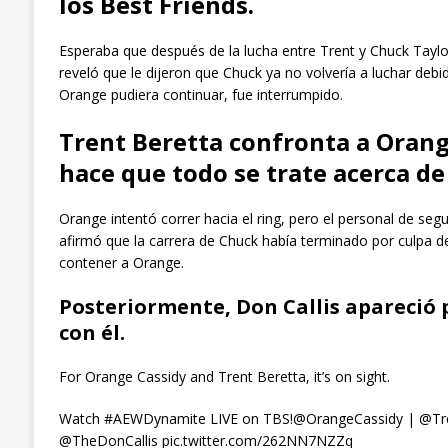
los Best Friends.
Esperaba que después de la lucha entre Trent y Chuck Taylor
reveló que le dijeron que Chuck ya no volvería a luchar deb
Orange pudiera continuar, fue interrumpido.
Trent Beretta confronta a Orang
hace que todo se trate acerca de 
Orange intentó correr hacia el ring, pero el personal de seg
afirmó que la carrera de Chuck había terminado por culpa de
contener a Orange.
Posteriormente, Don Callis apareció 
con él.
For Orange Cassidy and Trent Beretta, it’s on sight.
Watch #AEWDynamite LIVE on TBS!@OrangeCassidy | @Tre
@TheDonCallis pic.twitter.com/262NN7NZZq