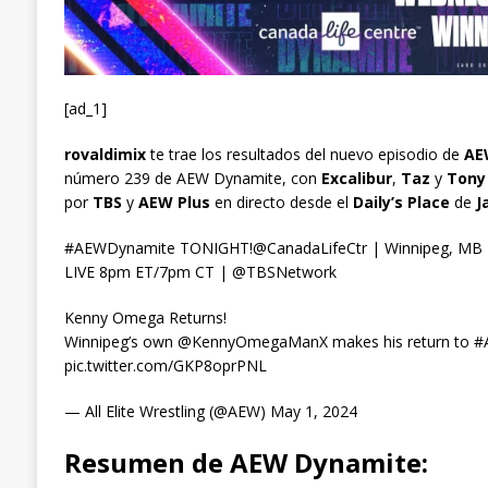
[ad_1]
rovaldimix
te trae los resultados del nuevo episodio de
AEW
número 239 de AEW Dynamite, con
Excalibur
,
Taz
y
Tony
por
TBS
y
AEW Plus
en directo desde el
Daily’s Place
de
J
#AEWDynamite TONIGHT!@CanadaLifeCtr | Winnipeg, MB
LIVE 8pm ET/7pm CT | @TBSNetwork
Kenny Omega Returns!
Winnipeg’s own @KennyOmegaManX makes his return to
pic.twitter.com/GKP8oprPNL
— All Elite Wrestling (@AEW) May 1, 2024
Resumen de AEW Dynamite: