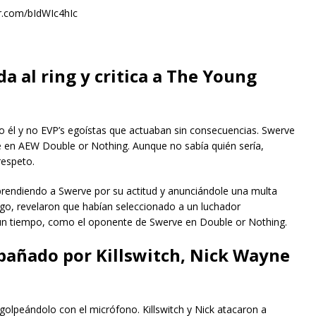
r.com/bIdWIc4hIc
a al ring y critica a The Young
él y no EVP’s egoístas que actuaban sin consecuencias. Swerve
e en AEW Double or Nothing. Aunque no sabía quién sería,
respeto.
eprendiendo a Swerve por su actitud y anunciándole una multa
Luego, revelaron que habían seleccionado a un luchador
n tiempo, como el oponente de Swerve en Double or Nothing.
mpañado por Killswitch, Nick Wayne
golpeándolo con el micrófono. Killswitch y Nick atacaron a