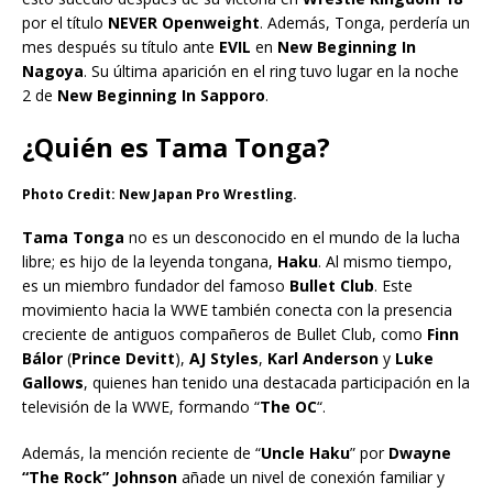
por el título
NEVER Openweight
. Además, Tonga, perdería un
mes después su título ante
EVIL
en
New Beginning In
Nagoya
. Su última aparición en el ring tuvo lugar en la noche
2 de
New Beginning In Sapporo
.
¿Quién es Tama Tonga?
Photo Credit: New Japan Pro Wrestling.
Tama Tonga
no es un desconocido en el mundo de la lucha
libre; es hijo de la leyenda tongana,
Haku
. Al mismo tiempo,
es un miembro fundador del famoso
Bullet Club
. Este
movimiento hacia la WWE también conecta con la presencia
creciente de antiguos compañeros de Bullet Club, como
Finn
Bálor
(
Prince Devitt
),
AJ Styles
,
Karl Anderson
y
Luke
Gallows
, quienes han tenido una destacada participación en la
televisión de la WWE, formando “
The OC
“.
Además, la mención reciente de “
Uncle Haku
” por
Dwayne
“The Rock” Johnson
añade un nivel de conexión familiar y