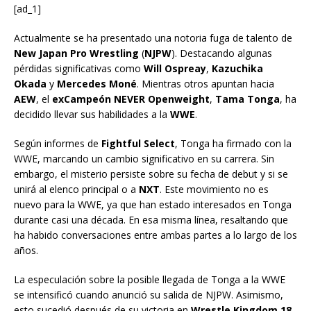
[ad_1]
Actualmente se ha presentado una notoria fuga de talento de
New Japan Pro Wrestling
(
NJPW
). Destacando algunas
pérdidas significativas como
Will Ospreay
,
Kazuchika
Okada
y
Mercedes Moné
. Mientras otros apuntan hacia
AEW
, el
exCampeón NEVER Openweight
,
Tama Tonga
, ha
decidido llevar sus habilidades a la
WWE
.
Según informes de
Fightful Select
, Tonga ha firmado con la
WWE, marcando un cambio significativo en su carrera. Sin
embargo, el misterio persiste sobre su fecha de debut y si se
unirá al elenco principal o a
NXT
. Este movimiento no es
nuevo para la WWE, ya que han estado interesados en Tonga
durante casi una década. En esa misma línea, resaltando que
ha habido conversaciones entre ambas partes a lo largo de los
años.
La especulación sobre la posible llegada de Tonga a la WWE
se intensificó cuando anunció su salida de NJPW. Asimismo,
esto sucedió después de su victoria en
Wrestle Kingdom 18