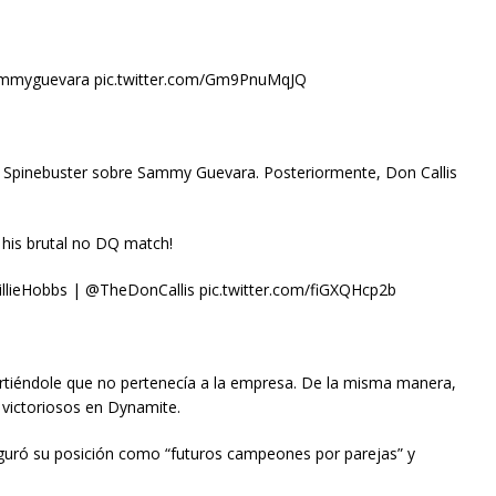
yguevara pic.twitter.com/Gm9PnuMqJQ
 Spinebuster sobre Sammy Guevara. Posteriormente, Don Callis
is brutal no DQ match!
Hobbs | @TheDonCallis pic.twitter.com/fiGXQHcp2b
rtiéndole que no pertenecía a la empresa. De la misma manera,
 victoriosos en Dynamite.
eguró su posición como “futuros campeones por parejas” y