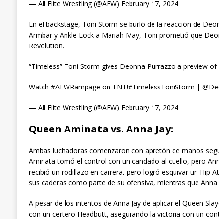
— All Elite Wrestling (@AEW) February 17, 2024
En el backstage, Toni Storm se burló de la reacción de Deo
Armbar y Ankle Lock a Mariah May, Toni prometió que Deonn
Revolution.
“Timeless” Toni Storm gives Deonna Purrazzo a preview of
Watch #AEWRampage on TNT!#TimelessToniStorm | @Deon
— All Elite Wrestling (@AEW) February 17, 2024
Queen Aminata vs. Anna Jay:
Ambas luchadoras comenzaron con apretón de manos seguido
Aminata tomó el control con un candado al cuello, pero Ann
recibió un rodillazo en carrera, pero logró esquivar un Hip 
sus caderas como parte de su ofensiva, mientras que Anna
A pesar de los intentos de Anna Jay de aplicar el Queen Sl
con un certero Headbutt, asegurando la victoria con un cont