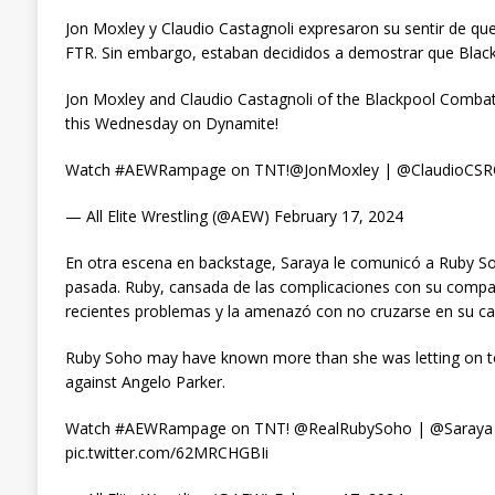
Jon Moxley y Claudio Castagnoli expresaron su sentir de q
FTR. Sin embargo, estaban decididos a demostrar que Blac
Jon Moxley and Claudio Castagnoli of the Blackpool Comba
this Wednesday on Dynamite!
Watch #AEWRampage on TNT!@JonMoxley | @ClaudioCSRO 
— All Elite Wrestling (@AEW) February 17, 2024
En otra escena en backstage, Saraya le comunicó a Ruby S
pasada. Ruby, cansada de las complicaciones con su compañ
recientes problemas y la amenazó con no cruzarse en su ca
Ruby Soho may have known more than she was letting on to
against Angelo Parker.
Watch #AEWRampage on TNT! @RealRubySoho | @Saraya | 
pic.twitter.com/62MRCHGBIi