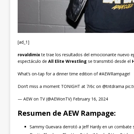
[ad_1]
rovaldimix
te trae los resultados del emocionante nuevo e
espectáculo de
All Elite Wrestling
se transmitió desde el
What’s on-tap for a dinner time edition of #AEWRampage!
Don’t miss a moment TONIGHT at 7/6c on @tntdrama pic.t
— AEW on TV (@AEWonTV) February 16, 2024
Resumen de AEW Rampage:
Sammy Guevara derrotó a Jeff Hardy en un combate si