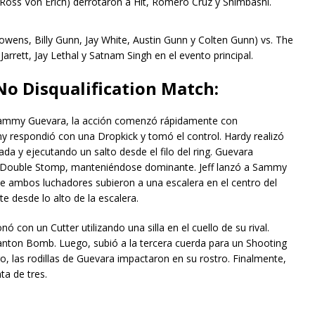
 Ross Von Erich) derrotaron a Hit, Romero Cruz y Shimbashi.
ens, Billy Gunn, Jay White, Austin Gunn y Colten Gunn) vs. The
 Jarrett, Jay Lethal y Satnam Singh en el evento principal.
No Disqualification Match:
 y Sammy Guevara, la acción comenzó rápidamente con
y respondió con una Dropkick y tomó el control. Hardy realizó
da y ejecutando un salto desde el filo del ring. Guevara
un Double Stomp, manteniéndose dominante. Jeff lanzó a Sammy
te ambos luchadores subieron a una escalera en el centro del
e desde lo alto de la escalera.
con un Cutter utilizando una silla en el cuello de su rival.
nton Bomb. Luego, subió a la tercera cuerda para un Shooting
o, las rodillas de Guevara impactaron en su rostro. Finalmente,
a de tres.