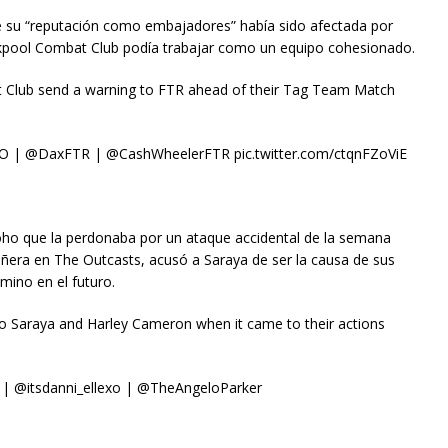
ue su “reputación como embajadores” había sido afectada por
kpool Combat Club podía trabajar como un equipo cohesionado.
t Club send a warning to FTR ahead of their Tag Team Match
| @DaxFTR | @CashWheelerFTR pic.twitter.com/ctqnFZoViE
oho que la perdonaba por un ataque accidental de la semana
era en The Outcasts, acusó a Saraya de ser la causa de sus
mino en el futuro.
 Saraya and Harley Cameron when it came to their actions
@itsdanni_ellexo | @TheAngeloParker