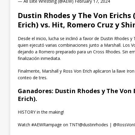
— All Elite Wrestling (@AEW) February 17, 2024
Dustin Rhodes y The Von Erichs 
Erich) vs. Hit, Romero Cruz y Sh
Desde el inicio, lucha se inclinó a favor de Dustin Rhodes y 
quien ejecutó varias combinaciones junto a Marshall. Los V
dejando a Romero preparado para un Cross Rhodes. Sin emba
finalización inmediata.
Finalmente, Marshall y Ross Von Erich aplicaron la llave Iro
conteo de tres.
Ganadores:
Dustin Rhodes y The Von E
Erich).
HISTORY in the making!
Watch #AEWRampage on TNT!@dustinrhodes | @RossVonEric