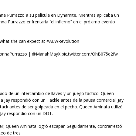
nna Purrazzo a su película en Dynamite. Mientras aplicaba un
a Purrazzo enfrentaría “el infierno” en el próximo evento
 what she can expect at #AEWRevolution
naPurrazzo | @MariahMayX pic.twitter.com/OhB075q2fw
 de un intercambio de llaves y un juego táctico. Queen
a Jay respondió con un Tackle antes de la pausa comercial. Jay
Attack antes de ser golpeada en el pecho. Queen Aminata utilizó
 Jay respondió con un DDT.
ayer, Queen Aminata logró escapar. Seguidamente, contrarrestó
eo de tres.