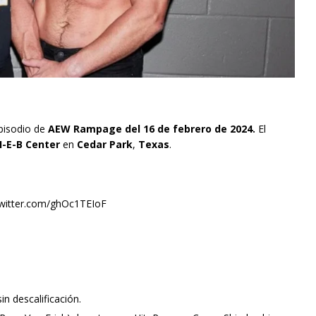
pisodio de
AEW Rampage del 16 de febrero de 2024.
El
H-E-B Center
en
Cedar Park
,
Texas
.
witter.com/ghOc1TEIoF
n descalificación.