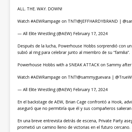
ALL. THE. WAY. DOWN!
Watch #AEWRampage on TNT!@JEFFHARDYBRAND | @samm
— All Elite Wrestling (@AEW) February 17, 2024
Después de la lucha, Powerhouse Hobbs sorprendió con un
subió al ring para celebrar junto al miembro de su “familia”.
Powerhouse Hobbs with a SNEAK ATTACK on Sammy after h
Watch #AEWRampage on TNT!@sammyguevara | @TrueWillie
— All Elite Wrestling (@AEW) February 17, 2024
En el backstage de AEW, Brian Cage confrontó a Hook, advi
aseguró que no permitiría que él y sus compañeros salieran
En una breve entrevista detrás de escena, Private Party as
prometió un camino lleno de victorias en el futuro cercano.