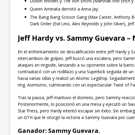
Dustin Rhodes y The Von Erichs (Marshall Von Erich y
Queen Aminata derrotó a Anna Jay.
The Bang Bang Scissor Gang (Max Caster, Anthony Bow
Dark Order (Evil Uno, Alex Reynolds y John Silver), Jeff
Jeff Hardy vs. Sammy Guevara – 
En el enfrentamiento sin descalificación entre Jeff Hardy
intercambios de golpes. Jeff buscó una escalera, pero Samm
ataques en ringside, lanzando a su oponente sobre la barrica
contraatacó con un rodillazo y una Superkick seguida de 
hacia varias sillas y realizó un Atomic Legdrop. Seguidamen
ring. Asimismo, culminando con un espectacular Twist of Fat
Tras la pausa, Jeff mantuvo el dominio, pero Sammy reaccionó 
Posteriormente, lo posicionó en una mesa y ejecutó un Swa
Star Press, pero Hardy intentó escapar sin éxito. Sin embarg
un GTH que le otorgó la victoria a Sammy Guevara por cuent
Ganador: Sammy Guevara.